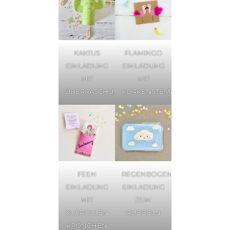
KAKTUS
FLAMINGO
EINLADUNG
EINLADUNG
MIT
MIT
ÜBERRASCHUNG
KORKENSTEMPEL
FEEN
REGENBOGEN
EINLADUNG
EINLADUNG
MIT
ZUM
KLOROLLEN-
RUBBELN
KRÖNCHEN