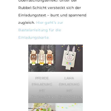
Überraschungseffekt! Unter der
Rubbel-Schicht versteckt sich der
Einladungstext – bunt und spannend
zugleich.
Hier geht’s zur
Bastelanleitung für die
Einladungskarte.
PFERDE
LAMA
EINLADUNG
EINLADUNG
MIT
MIT
KLAPPMÄHNE
KLAPPOHREN