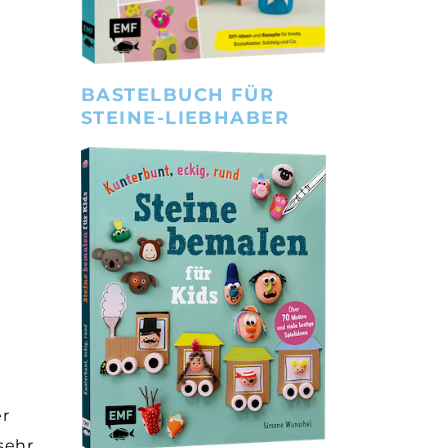
BASTELBUCH FÜR
STEINE-LIEBHABER
g
er
 sehr