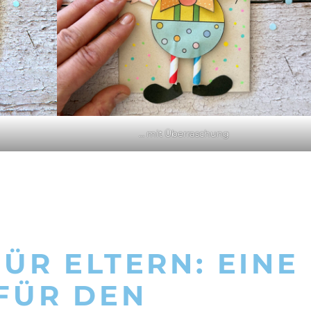
… mit Überraschung
ÜR ELTERN: EINE
FÜR DEN