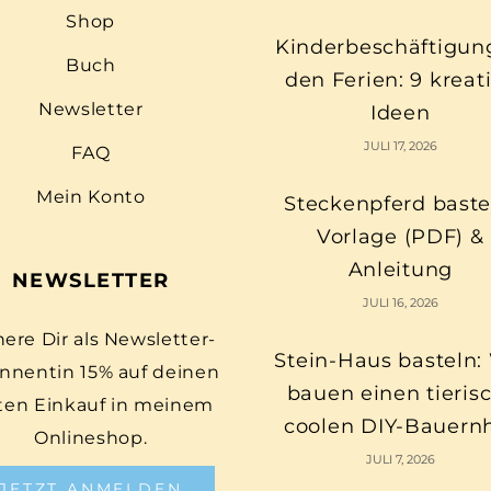
Shop
Kinderbeschäftigun
Buch
den Ferien: 9 kreat
Newsletter
Ideen
JULI 17, 2026
FAQ
Mein Konto
Steckenpferd baste
Vorlage (PDF) &
Anleitung
NEWSLETTER
JULI 16, 2026
here Dir als Newsletter-
Stein-Haus basteln:
nnentin 15% auf deinen
bauen einen tieris
ten Einkauf in meinem
coolen DIY-Bauern
Onlineshop.
JULI 7, 2026
JETZT ANMELDEN