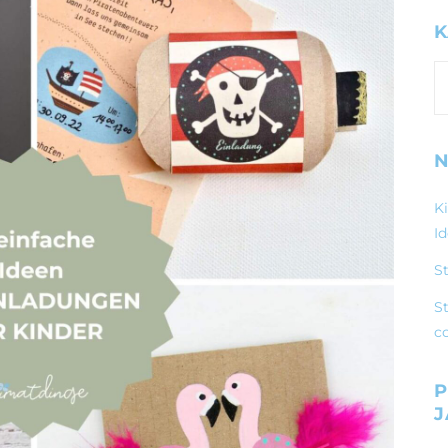
K
K
N
K
I
S
St
c
P