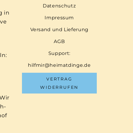
Datenschutz
g in
Impressum
ive
Versand und Lieferung
AGB
Support:
ln:
hilfmir@heimatdinge.de
VERTRAG
WIDERRUFEN
 Wir
ch-
hof