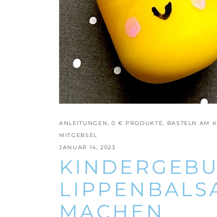
ANLEITUNGEN
,
0 € PRODUKTE
,
BASTELN AM 
MITGEBSEL
JANUAR 14, 2023
KINDERGEBU
LIPPENBALS
MACHEN