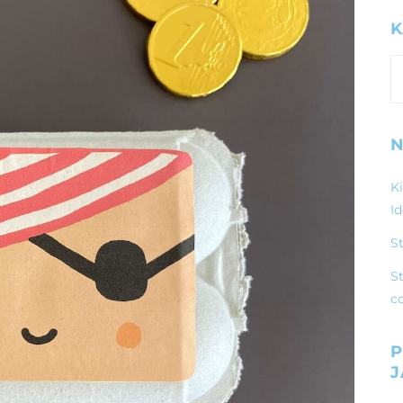
K
K
N
K
I
S
St
c
P