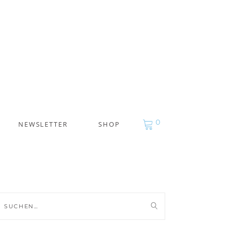
0
NEWSLETTER
SHOP
uche
ch: