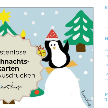
K
K
N
K
I
S
St
c
P