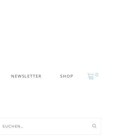
0
NEWSLETTER
SHOP
uche
ch: