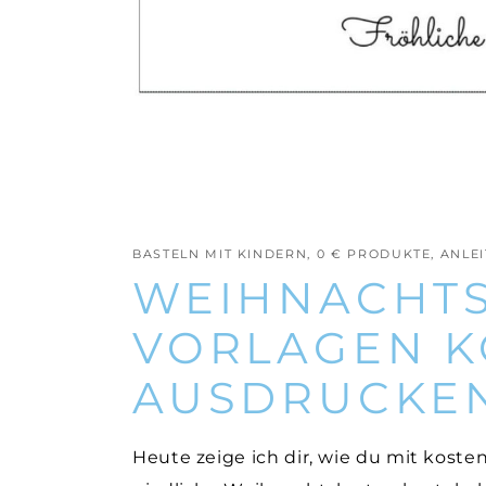
BASTELN MIT KINDERN
,
0 € PRODUKTE
,
ANLE
WEIHNACHT
VORLAGEN K
AUSDRUCKE
Heute zeige ich dir, wie du mit kost