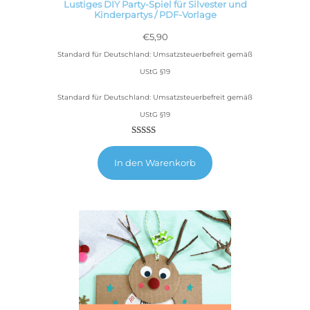
Lustiges DIY Party-Spiel für Silvester und
Kinderpartys / PDF-Vorlage
€
5,90
Standard für Deutschland: Umsatzsteuerbefreit gemäß
UStG §19
Standard für Deutschland: Umsatzsteuerbefreit gemäß
UStG §19
Bewertet
5
5.00
mit
In den Warenkorb
von 5,
basierend
auf
Kundenbewertungen