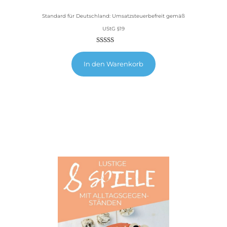
Standard für Deutschland: Umsatzsteuerbefreit gemäß
UStG §19
Bewertet
5
5.00
mit
In den Warenkorb
von 5,
basierend
auf
Kundenbewertungen