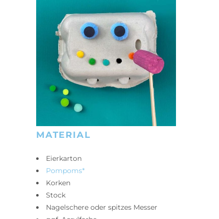
MATERIAL
Eierkarton
Pompoms*
Korken
Stock
Nagelschere oder spitzes Messer