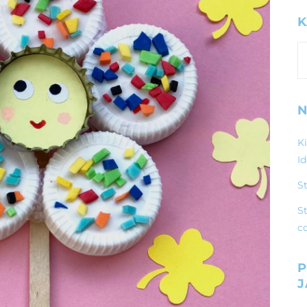
K
K
N
K
I
S
St
c
P