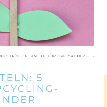
NDERN
,
FRÜHLING
,
GESCHENKE
,
KARTON
,
MUTTERTAG
,
TELN: 5
PCYCLING-
KINDER