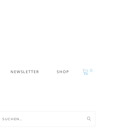
0
NEWSLETTER
SHOP
uche
ch: