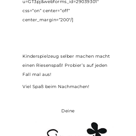
u=GT3pj&webforms_id=29039301″
css=“on“ center=“off“
center_margin=“200″/]
Kinderspielzeug selber machen macht
einen Riesenspaß! Probier’s auf jeden
Fall mal aus!
Viel Spaß beim Nachmachen!
Deine