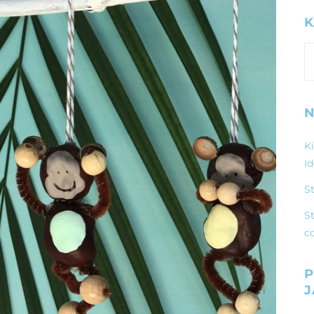
K
K
N
K
I
S
St
c
P