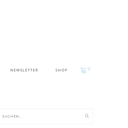
0
NEWSLETTER
SHOP
uche
ch: