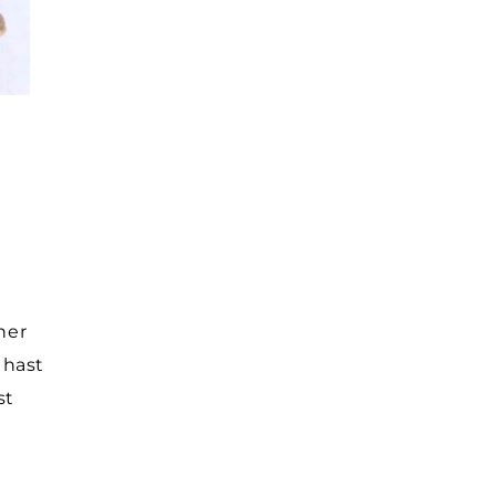
ner
 hast
st