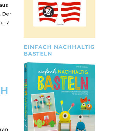
maus
. Der
t’s!
EINFACH NACHHALTIG
BASTELN
CH
u
eren