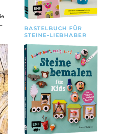
ie
 –
BASTELBUCH FÜR
STEINE-LIEBHABER