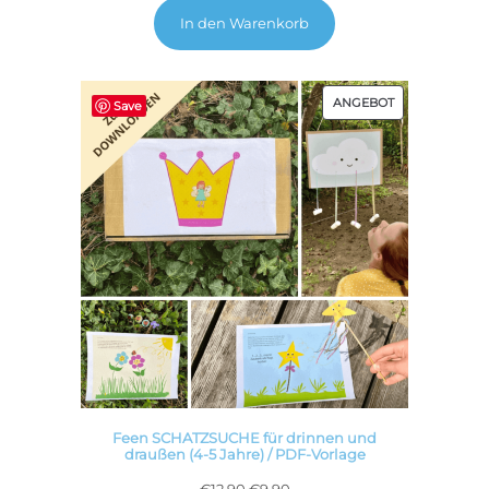
5.00
mit
In den Warenkorb
von 5,
basierend
auf
PRODUKT
Kundenbewertungen
ANGEBOT
Save
IM
ANGEBOT
Feen SCHATZSUCHE für drinnen und
draußen (4-5 Jahre) / PDF-Vorlage
Ursprünglicher
Aktueller