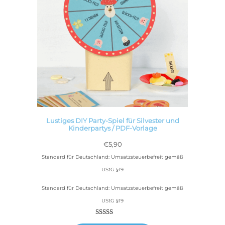
Lustiges DIY Party-Spiel für Silvester und
Kinderpartys / PDF-Vorlage
€
5,90
Standard für Deutschland: Umsatzsteuerbefreit gemäß
UStG §19
Standard für Deutschland: Umsatzsteuerbefreit gemäß
UStG §19
Bewertet
5