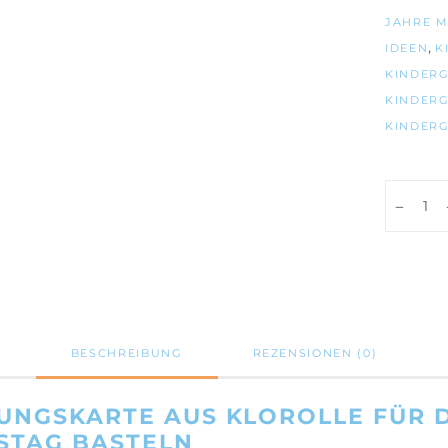
JAHRE 
,
IDEEN
K
KINDERG
KINDERG
KINDER
DIY
Feen
Einladu
/
PDF-
Vorlage
Anzahl
BESCHREIBUNG
REZENSIONEN (0)
UNGSKARTE AUS KLOROLLE FÜR 
STAG BASTELN