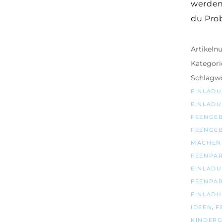
werden
du Pro
Artikel
Kategori
Schlagwö
EINLADU
EINLADU
FEENGE
FEENGEB
MACHEN
FEENPAR
EINLAD
FEENPAR
EINLADU
,
IDEEN
F
KINDERG