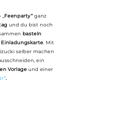
 „
Feenparty“
ganz
tag
und du bist noch
zusammen
basteln
 Einladungskarte
. Mit
izucki selber machen
ausschneiden, ein
en Vorlage
und einer
ur“
.