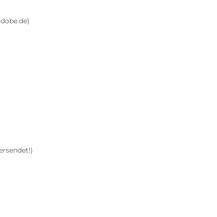
adobe.de)
ersendet!)