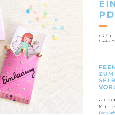
EI
PD
€
2,50
Standard f
FEE
ZUM
SEL
VOR
Einla
für dein
Feen Sch