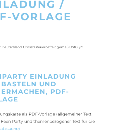
NLADUNG /
F-VORLAGE
ür Deutschland: Umsatzsteuerbefreit gemäß UStG §19
NPARTY EINLADUNG
 BASTELN UND
BERMACHEN, PDF-
LAGE
dungskarte als PDF-Vorlage (allgemeiner Text
e Feen Party und themenbezogener Text für die
atzsuche)