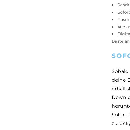
Schrit
Sofor
Ausdru
Versa
Digit
Bastelan
SOF
Sobald 
deine 
erhält
Downlo
herunt
Sofort
zurück