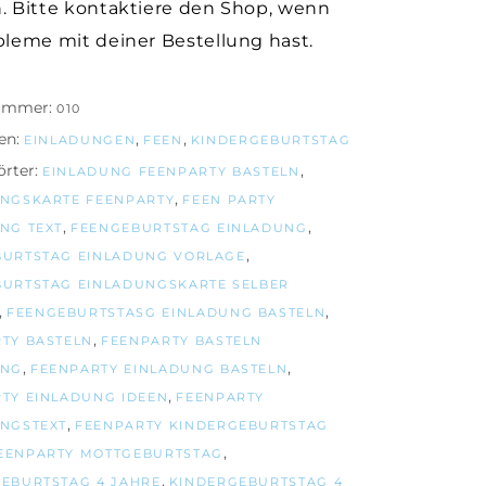
. Bitte kontaktiere den Shop, wenn
bleme mit deiner Bestellung hast.
nummer:
010
en:
,
,
EINLADUNGEN
FEEN
KINDERGEBURTSTAG
rter:
,
EINLADUNG FEENPARTY BASTELN
,
NGSKARTE FEENPARTY
FEEN PARTY
,
,
NG TEXT
FEENGEBURTSTAG EINLADUNG
,
BURTSTAG EINLADUNG VORLAGE
URTSTAG EINLADUNGSKARTE SELBER
,
,
FEENGEBURTSTASG EINLADUNG BASTELN
,
TY BASTELN
FEENPARTY BASTELN
,
,
UNG
FEENPARTY EINLADUNG BASTELN
,
TY EINLADUNG IDEEN
FEENPARTY
,
NGSTEXT
FEENPARTY KINDERGEBURTSTAG
,
EENPARTY MOTTGEBURTSTAG
,
EBURTSTAG 4 JAHRE
KINDERGEBURTSTAG 4