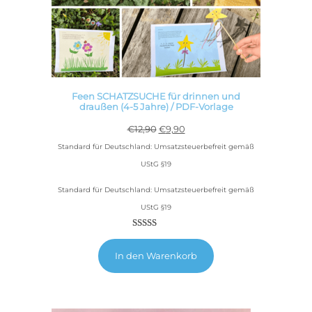
Feen SCHATZSUCHE für drinnen und
draußen (4-5 Jahre) / PDF-Vorlage
Ursprünglicher
Aktueller
€
12,90
€
9,90
Preis
Preis
Standard für Deutschland: Umsatzsteuerbefreit gemäß
war:
ist:
UStG §19
€12,90
€9,90.
Standard für Deutschland: Umsatzsteuerbefreit gemäß
UStG §19
Bewertet
1
5.00
mit
In den Warenkorb
von 5,
basierend
auf
Kundenbewertung