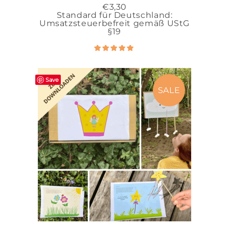
€
3,30
Standard für Deutschland:
Umsatzsteuerbefreit gemäß UStG
§19
Bewertet
5.00
mit
von 5
Save
SALE
IN DEN WARENKORB