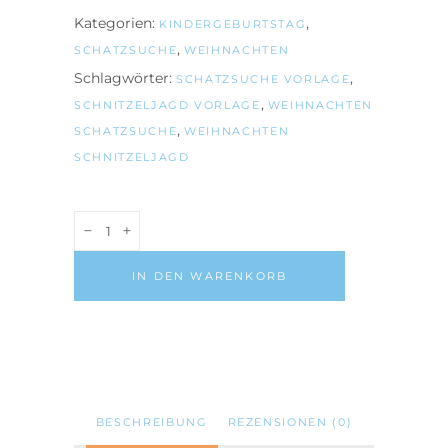
Kategorien:
,
KINDERGEBURTSTAG
,
SCHATZSUCHE
WEIHNACHTEN
Schlagwörter:
,
SCHATZSUCHE VORLAGE
,
SCHNITZELJAGD VORLAGE
WEIHNACHTEN
,
SCHATZSUCHE
WEIHNACHTEN
SCHNITZELJAGD
Weihnachten
Schnitzeljagd/Schatzsuche
PDF-
IN DEN WARENKORB
Vorlage
für
drinnen
und
draußen,
4-
BESCHREIBUNG
REZENSIONEN (0)