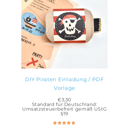
IN DEN WARENKORB
DIY Piraten Einladung / PDF
Vorlage
€
3,30
Standard für Deutschland:
Umsatzsteuerbefreit gemäß UStG
§19
Bewertet
5.00
mit