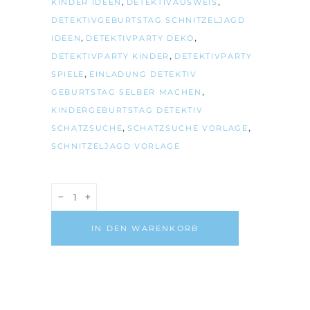
,
,
KINDER IDEEN
DETEKTIVAUSWEIS
DETEKTIVGEBURTSTAG SCHNITZELJAGD
,
,
IDEEN
DETEKTIVPARTY DEKO
,
DETEKTIVPARTY KINDER
DETEKTIVPARTY
,
SPIELE
EINLADUNG DETEKTIV
,
GEBURTSTAG SELBER MACHEN
KINDERGEBURTSTAG DETEKTIV
,
,
SCHATZSUCHE
SCHATZSUCHE VORLAGE
SCHNITZELJAGD VORLAGE
Detektiv
RUNDUM-
SORGLOS-
IN DEN WARENKORB
PAKET,
6-
8
Jahre