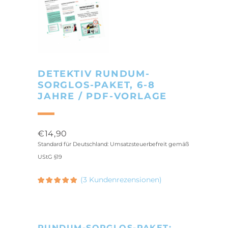
DETEKTIV RUNDUM-
SORGLOS-PAKET, 6-8
JAHRE / PDF-VORLAGE
€
14,90
Standard für Deutschland: Umsatzsteuerbefreit gemäß
UStG §19
(
3
Kundenrezensionen)
Bewertet
3
5.00
mit
von 5,
basierend
auf
Kundenbewertungen
RUNDUM-SORGLOS-PAKET: