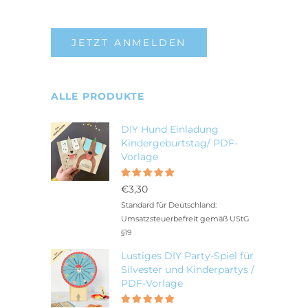
JETZT ANMELDEN
ALLE PRODUKTE
DIY Hund Einladung
Kindergeburtstag/ PDF-
Vorlage
Bewertet
5.00
mit
€
3,30
von 5
Standard für Deutschland:
Umsatzsteuerbefreit gemäß UStG
§19
Lustiges DIY Party-Spiel für
Silvester und Kinderpartys /
PDF-Vorlage
Bewertet