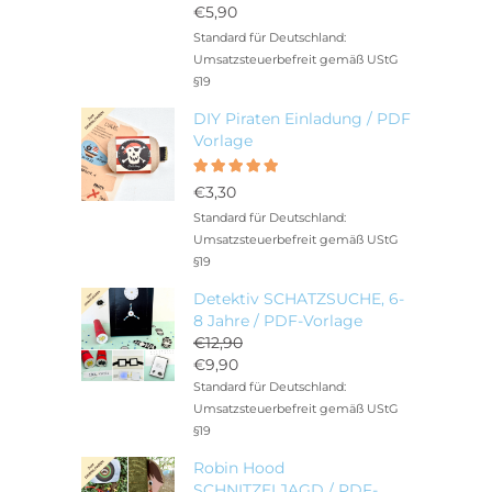
5.00
mit
€
5,90
von 5
Standard für Deutschland:
Umsatzsteuerbefreit gemäß UStG
§19
DIY Piraten Einladung / PDF
Vorlage
Bewertet
5.00
mit
€
3,30
von 5
Standard für Deutschland:
Umsatzsteuerbefreit gemäß UStG
§19
Detektiv SCHATZSUCHE, 6-
8 Jahre / PDF-Vorlage
€
12,90
Ursprünglicher
€
9,90
Preis
Aktueller
Standard für Deutschland:
war:
Preis
Umsatzsteuerbefreit gemäß UStG
€12,90
ist:
§19
€9,90.
Robin Hood
SCHNITZELJAGD / PDF-