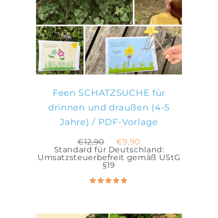
IN DEN WARENKORB
Feen SCHATZSUCHE für
drinnen und draußen (4-5
Jahre) / PDF-Vorlage
Ursprünglicher
Aktueller
€
12,90
€
9,90
Preis
Preis
Standard für Deutschland:
war:
ist:
Umsatzsteuerbefreit gemäß UStG
€12,90
€9,90.
§19
Bewertet
5.00
mit
von 5