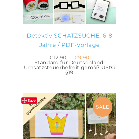
Detektiv SCHATZSUCHE, 6-8
Jahre / PDF-Vorlage
Ursprünglicher
Aktueller
€
12,90
€
9,90
Preis
Preis
Standard für Deutschland:
war:
ist:
Umsatzsteuerbefreit gemäß UStG
€12,90
€9,90.
§19
Save
SALE