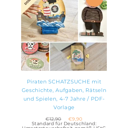
IN DEN WARENKORB
Piraten SCHATZSUCHE mit
Geschichte, Aufgaben, Rätseln
und Spielen, 4-7 Jahre / PDF-
Vorlage
Ursprünglicher
Aktueller
€
12,90
€
9,90
Preis
Preis
Standard für Deutschland:
war:
ist: