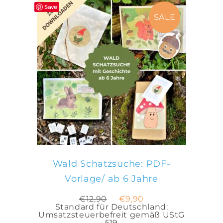
Save
SALE
IN DEN WARENKORB
Wald Schatzsuche: PDF-
Vorlage/ ab 6 Jahre
Ursprünglicher
Aktueller
€
12,90
€
9,90
Preis
Preis
Standard für Deutschland:
war:
ist:
Umsatzsteuerbefreit gemäß UStG
€12,90
€9,90.
§19