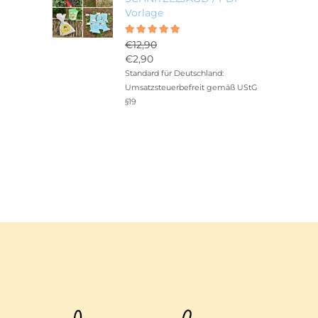
Vorlage
Bewertet
5.00
€
12,90
mit
Ursprünglicher
€
2,90
von 5
Preis
Aktueller
Standard für Deutschland:
war:
Preis
Umsatzsteuerbefreit gemäß UStG
€12,90
ist:
§19
€2,90.