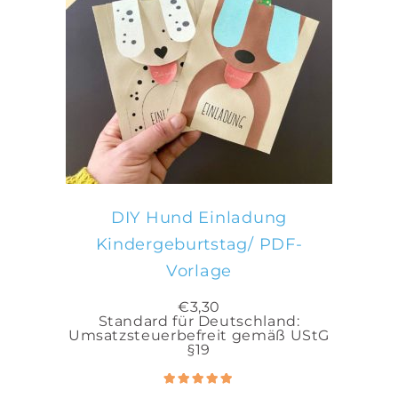
IN DEN WARENKORB
DIY Hund Einladung
Kindergeburtstag/ PDF-
Vorlage
€
3,30
Standard für Deutschland:
Umsatzsteuerbefreit gemäß UStG
§19
Bewertet
5.00
mit