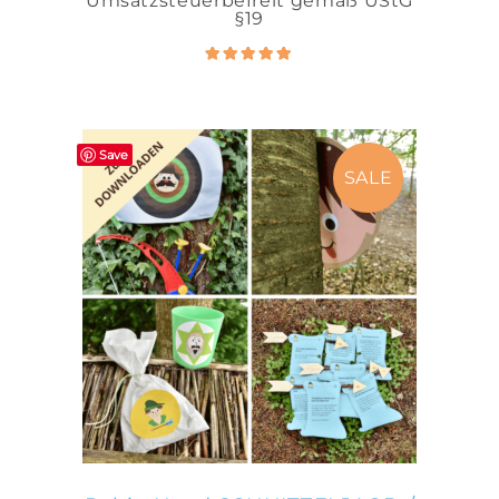
Umsatzsteuerbefreit gemäß UStG
€12,90
€9,90.
§19
Bewertet
5.00
mit
von 5
Save
SALE
IN DEN WARENKORB