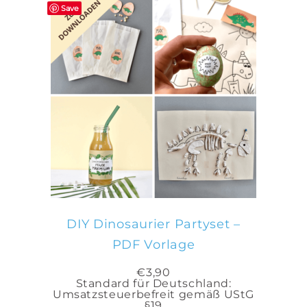
Save
IN DEN WARENKORB
DIY Dinosaurier Partyset –
PDF Vorlage
€
3,90
Standard für Deutschland:
Umsatzsteuerbefreit gemäß UStG
§19