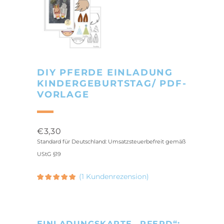
DIY PFERDE EINLADUNG
KINDERGEBURTSTAG/ PDF-
VORLAGE
€
3,30
Standard für Deutschland: Umsatzsteuerbefreit gemäß
UStG §19
(
1
Kundenrezension)
Bewertet
1
5.00
mit
von 5,
basierend
auf
Kundenbewertung
EINLADUNGSKARTE „PFERD“: