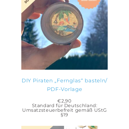
IN DEN WARENKORB
DIY Piraten „Fernglas“ basteln/
PDF-Vorlage
€
2,90
Standard für Deutschland:
Umsatzsteuerbefreit gemäß UStG
§19