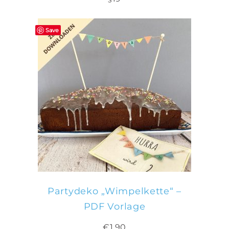
Save
IN DEN WARENKORB
Partydeko „Wimpelkette“ –
PDF Vorlage
€
1,90