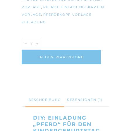
,
VORLAGE
PFERDE EINLADUNGSKARTEN
,
VORLAGE
PFERDEKOPF VORLAGE
EINLADUNG
DIY
Pferde
Einladung
IN DEN WARENKORB
Kindergeburtstag/
PDF-
Vorlage
Anzahl
BESCHREIBUNG
REZENSIONEN (1)
DIY: EINLADUNG
„PFERD“ FÜR DEN
KINDERGEBURTSTAG