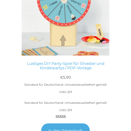
Lustiges DIY Party-Spiel für Silvester und
Kinderpartys / PDF-Vorlage
€
5,90
Standard für Deutschland: Umsatzsteuerbefreit gemäß
UStG §19
Standard für Deutschland: Umsatzsteuerbefreit gemäß
UStG §19
Bewertet
5
5.00
mit
In den Warenkorb