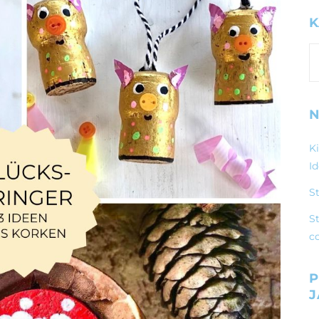
K
K
N
K
I
S
St
c
P