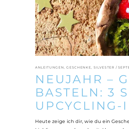
ANLEITUNGEN
,
GESCHENKE
,
SILVESTER
SEPT
NEUJAHR – 
BASTELN: 3 S
PCYCLING-
Heute zeige ich dir, wie du ein Gesc