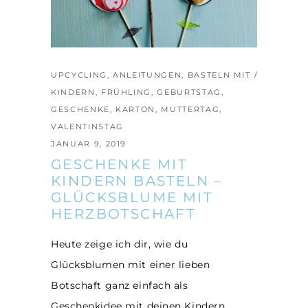
UPCYCLING
,
ANLEITUNGEN
,
BASTELN MIT
KINDERN
,
FRÜHLING
,
GEBURTSTAG
,
GESCHENKE
,
KARTON
,
MUTTERTAG
,
VALENTINSTAG
JANUAR 9, 2019
GESCHENKE MIT
KINDERN BASTELN –
GLÜCKSBLUME MIT
HERZBOTSCHAFT
Heute zeige ich dir, wie du
Glücksblumen mit einer lieben
Botschaft ganz einfach als
Geschenkidee mit deinen Kindern