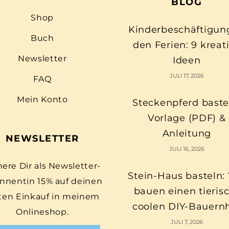
BLOG
Shop
Kinderbeschäftigun
Buch
den Ferien: 9 kreat
Newsletter
Ideen
JULI 17, 2026
FAQ
Mein Konto
Steckenpferd baste
Vorlage (PDF) &
Anleitung
NEWSLETTER
JULI 16, 2026
here Dir als Newsletter-
Stein-Haus basteln:
nnentin 15% auf deinen
bauen einen tieris
ten Einkauf in meinem
coolen DIY-Bauern
Onlineshop.
JULI 7, 2026