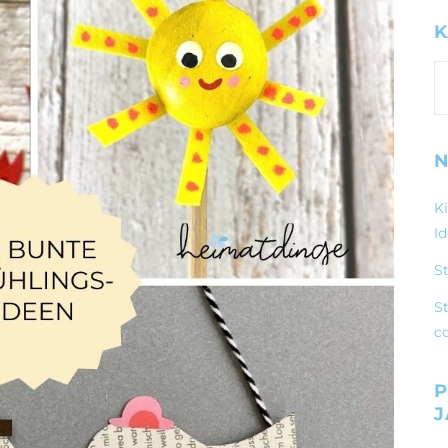
K
K
N
K
I
S
St
c
P