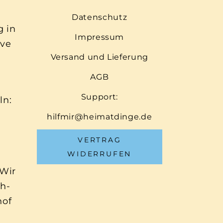
Datenschutz
g in
Impressum
ive
Versand und Lieferung
AGB
Support:
ln:
hilfmir@heimatdinge.de
VERTRAG
WIDERRUFEN
 Wir
ch-
hof