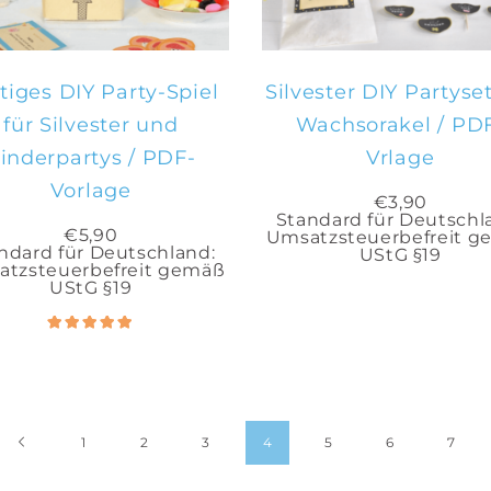
tiges DIY Party-Spiel
Silvester DIY Partyse
für Silvester und
Wachsorakel / PD
inderpartys / PDF-
Vrlage
Vorlage
€
3,90
Standard für Deutschl
€
5,90
Umsatzsteuerbefreit 
ndard für Deutschland:
UStG §19
tzsteuerbefreit gemäß
UStG §19
Bewertet
5.00
mit
von 5
1
2
3
4
5
6
7