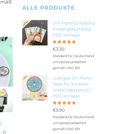
gemäß
ALLE PRODUKTE
tet
DIY Hund Einladung
Kindergeburtstag/
PDF-Vorlage
Bewertet
5.00
mit
€
3,30
von 5
Standard für Deutschland:
Umsatzsteuerbefreit
gemäß UStG §19
Lustiges DIY Party-
Spiel für Silvester
und Kinderpartys /
PDF-Vorlage
Bewertet
5.00
mit
€
5,90
von 5
Standard für Deutschland:
-
Umsatzsteuerbefreit
gemäß UStG §19
-8