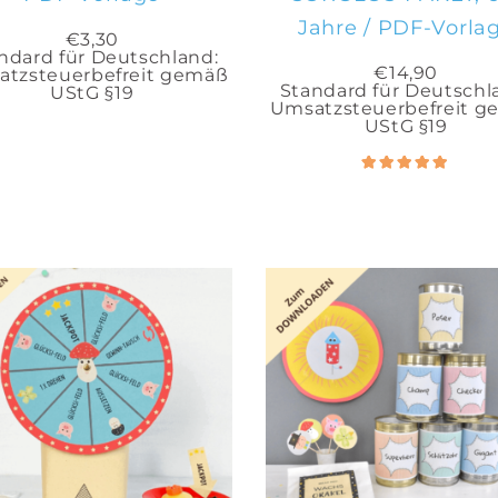
Jahre / PDF-Vorla
€
3,30
ndard für Deutschland:
€
14,90
tzsteuerbefreit gemäß
Standard für Deutschl
UStG §19
Umsatzsteuerbefreit 
UStG §19
Bewer
5.00
mit
von 5
IN DEN
IN DEN
WARENKORB
WARENKORB