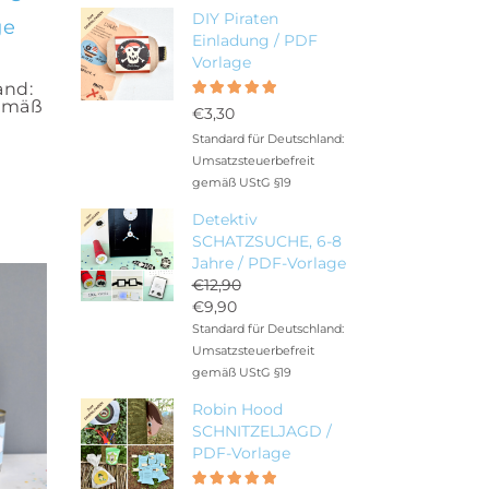
DIY Piraten
ge
Einladung / PDF
Vorlage
and:
Bewertet
gemäß
5.00
mit
€
3,30
von 5
Standard für Deutschland:
tet
Umsatzsteuerbefreit
gemäß UStG §19
Detektiv
SCHATZSUCHE, 6-8
Jahre / PDF-Vorlage
€
12,90
Ursprünglicher
€
9,90
Preis
Aktueller
Standard für Deutschland:
war:
Preis
Umsatzsteuerbefreit
€12,90
ist:
gemäß UStG §19
€9,90.
Robin Hood
SCHNITZELJAGD /
PDF-Vorlage
Bewertet