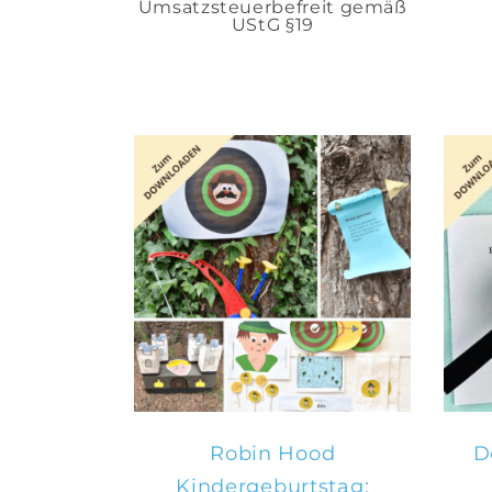
Umsatzsteuerbefreit gemäß
UStG §19
IN DEN
WARENKORB
Robin Hood
D
Kindergeburtstag: