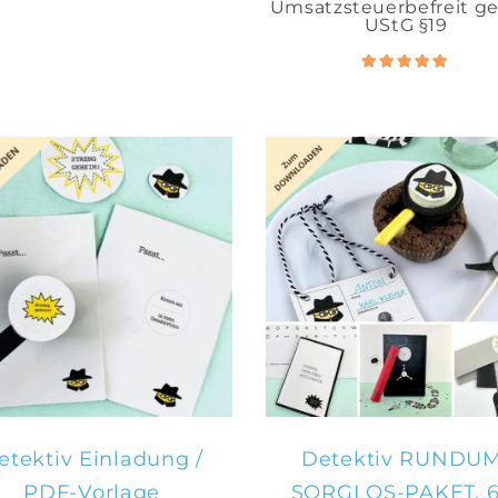
Umsatzsteuerbefreit 
UStG §19
Bewer
5.00
mit
von 5
IN DEN
IN DEN
WARENKORB
WARENKORB
etektiv Einladung /
Detektiv RUNDUM
PDF-Vorlage
SORGLOS-PAKET, 6