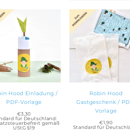
IN DEN
IN DEN
WARENKORB
WARENKORB
in Hood Einladung /
Robin Hood
PDF-Vorlage
Gastgeschenk / PD
Vorlage
€
3,30
ndard für Deutschland:
€
1,90
tzsteuerbefreit gemäß
Standard für Deutschl
UStG §19