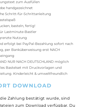
dungstext zum Ausfüllen
iebe handgezeichnet
he Schritt-für-Schrittanleitung
astelspaß
cken, basteln, fertig!
für Lastminute-Bastler
renzte Nutzung
nd erfolgt bei PayPal-Bezahlung sofort nach
ng, per Banküberweisung erst NACH
seingang
AND NUR NACH DEUTSCHLAND möglich
ales Bastelset mit Druckvorlagen und
leitung. K
inderleicht & umweltfreundlich
ORT DOWNLOAD
die Zahlung bestätigt wurde, sind
Dateien zum Download verfügbar. Du