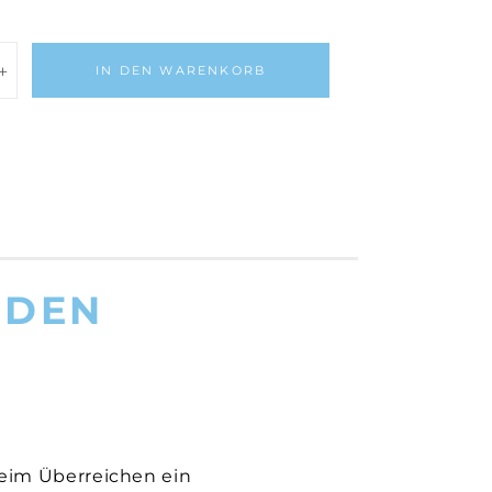
IN DEN WARENKORB
ng
burtstag/
 DEN
beim Überreichen ein