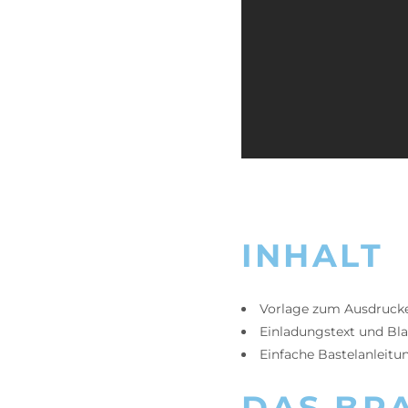
INHALT
Vorlage zum Ausdruck
Einladungstext und Bla
Einfache Bastelanleitu
DAS BR