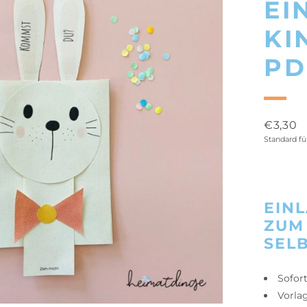
EI
KI
PD
€
3,30
Standard f
EIN
ZUM
SEL
Sofor
Vorla