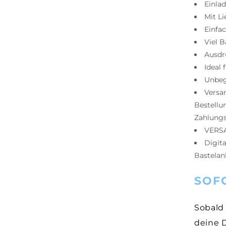
Einla
Mit L
Einfac
Viel B
Ausdru
Ideal 
Unbeg
Versa
Bestellu
Zahlung
VERS
Digit
Bastelan
SOF
Sobald 
deine 