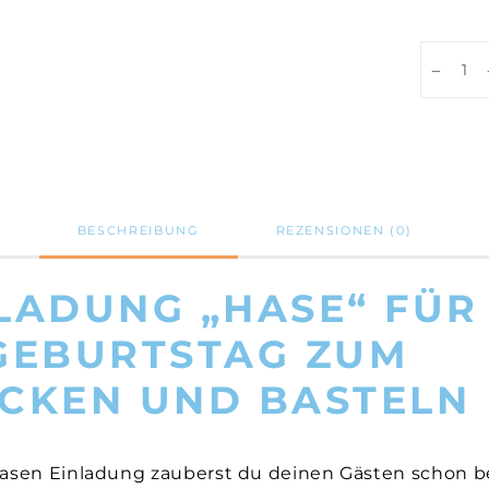
DIY
Hase
Einladu
Kinderge
PDF-
Vorlage
Anzahl
BESCHREIBUNG
REZENSIONEN (0)
NLADUNG „HASE“ FÜR
GEBURTSTAG ZUM
CKEN UND BASTELN
 Hasen Einladung zauberst du deinen Gästen schon 