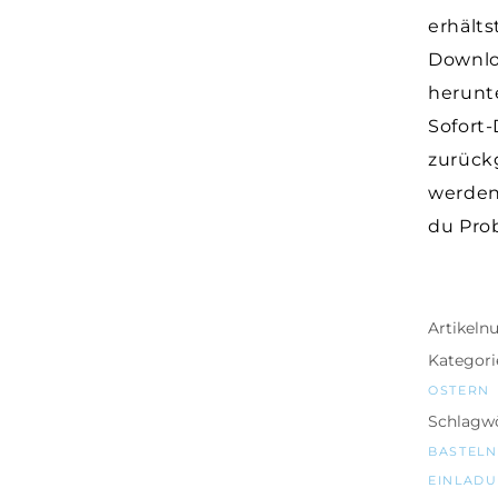
erhält
Downlo
herunt
Sofort
zurück
werden
du Pro
Artikel
Kategori
OSTERN
Schlagwö
BASTELN
EINLADU