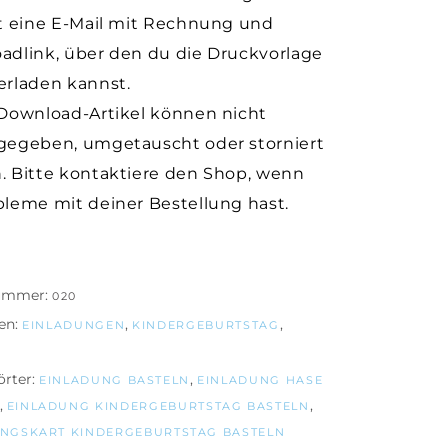
st eine E-Mail mit Rechnung und
adlink, über den du die Druckvorlage
erladen kannst.
-Download-Artikel können nicht
gegeben, umgetauscht oder storniert
. Bitte kontaktiere den Shop, wenn
bleme mit deiner Bestellung hast.
nummer:
020
en:
,
,
EINLADUNGEN
KINDERGEBURTSTAG
rter:
,
EINLADUNG BASTELN
EINLADUNG HASE
,
,
EINLADUNG KINDERGEBURTSTAG BASTELN
NGSKART KINDERGEBURTSTAG BASTELN