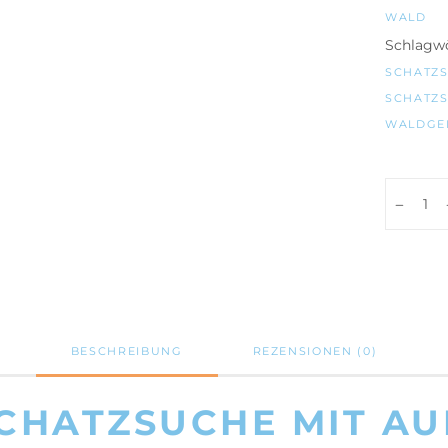
WALD
Schlagwö
SCHATZ
SCHATZ
WALDGE
Wald
Schatzsu
PDF-
Vorlage/
ab
6
Jahre
BESCHREIBUNG
REZENSIONEN (0)
Anzahl
CHATZSUCHE MIT A