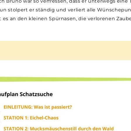
h Bruno war so verfressen, dass er unterwegs eine 
un stolpert er ständig und verliert alle Wünschepun
gt es an den kleinen Spürnasen, die verlorenen Zau