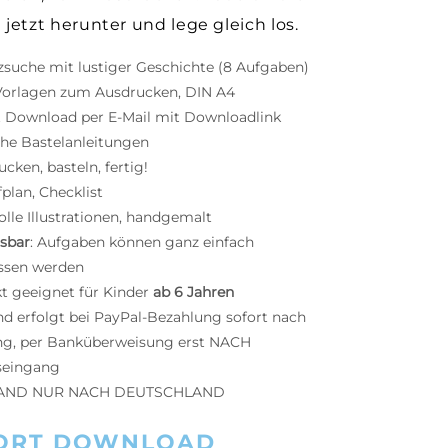
 jetzt herunter und lege gleich los.
zsuche mit lustiger Geschichte (8 Aufgaben)
orlagen zum Ausdrucken, DIN A4
t Download per E-Mail mit Downloadlink
che Bastelanleitungen
cken, basteln, fertig!
plan, Checklist
olle Illustrationen, handgemalt
sbar
: Aufgaben können ganz einfach
ssen werden
kt geeignet für Kinder
ab 6 Jahren
nd erfolgt bei PayPal-Bezahlung sofort nach
ng, per Banküberweisung erst NACH
seingang
AND NUR NACH DEUTSCHLAND
ORT DOWNLOAD