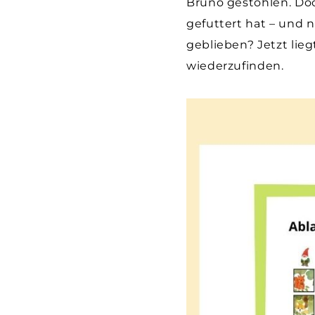
Bruno gestohlen. Doc
gefuttert hat – und n
geblieben? Jetzt lie
wiederzufinden.