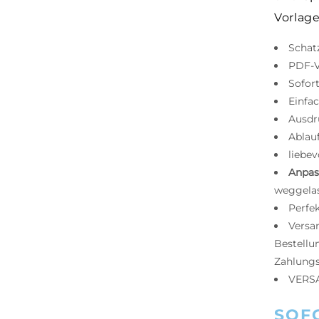
Vorlage
Schat
PDF-V
Sofor
Einfa
Ausdru
Ablauf
liebev
Anpas
weggela
Perfe
Versa
Bestellu
Zahlung
VERS
SOF