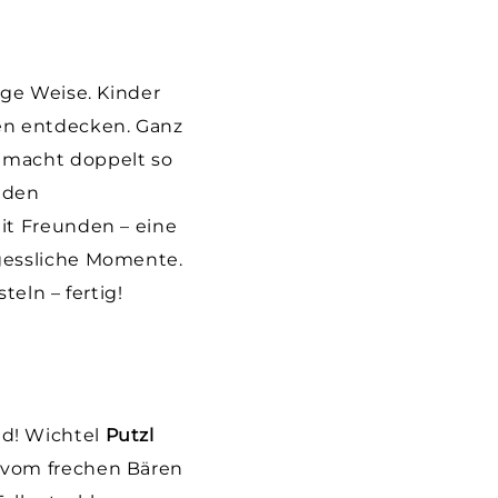
ige Weise. Kinder
nen entdecken. Ganz
 macht doppelt so
r den
it Freunden – eine
rgessliche Momente.
eln – fertig!
ld! Wichtel
Putzl
 vom frechen Bären