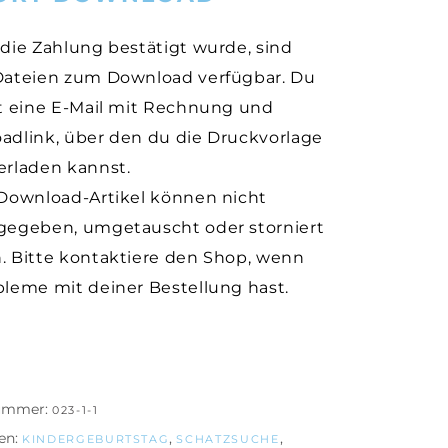
die Zahlung bestätigt wurde, sind
Dateien zum Download verfügbar. Du
st eine E-Mail mit Rechnung und
adlink, über den du die Druckvorlage
erladen kannst.
-Download-Artikel können nicht
gegeben, umgetauscht oder storniert
. Bitte kontaktiere den Shop, wenn
bleme mit deiner Bestellung hast.
nummer:
023-1-1
en:
,
,
KINDERGEBURTSTAG
SCHATZSUCHE