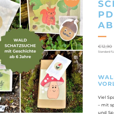
SC
PD
AB
€
12,90
Standard f
WAL
VOR
Viel Sp
– mit 
und Spi