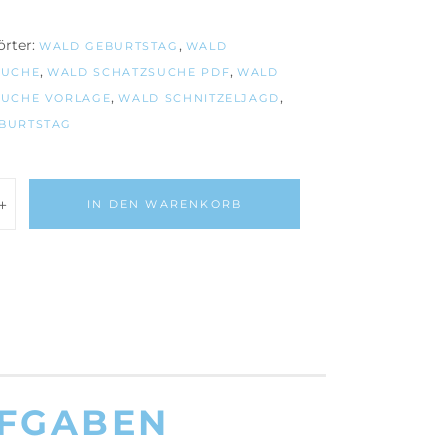
rter:
,
WALD GEBURTSTAG
WALD
,
,
SUCHE
WALD SCHATZSUCHE PDF
WALD
,
,
SUCHE VORLAGE
WALD SCHNITZELJAGD
BURTSTAG
IN DEN WARENKORB
che:
UFGABEN