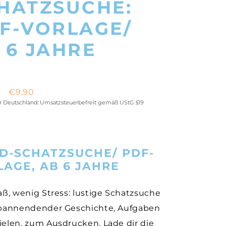
HATZSUCHE:
F-VORLAGE/
 6 JAHRE
Ursprünglicher
Aktueller
€
9,90
Preis
Preis
ür Deutschland: Umsatzsteuerbefreit gemäß UStG §19
war:
ist:
€12,90
€9,90.
D-SCHATZSUCHE/ PDF-
LAGE, AB 6 JAHRE
aß, wenig Stress: lustige Schatzsuche
spannendender Geschichte, Aufgaben
elen, zum Ausdrucken. Lade dir die