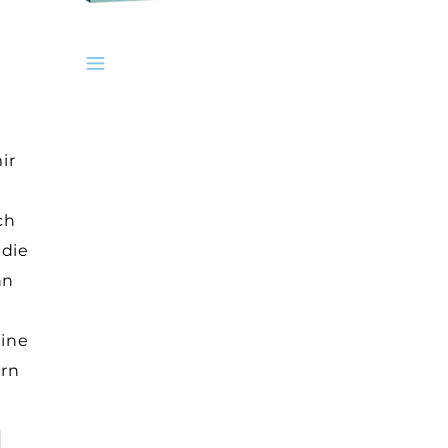
ir
ch
 die
nn
eine
ern