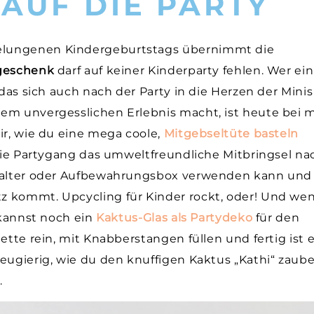
AUF DIE PARTY
elungenen Kindergeburtstags übernimmt die
geschenk
darf auf keiner Kinderparty fehlen. Wer ein
 das sich auch nach der Party in die Herzen der Minis
em unvergesslichen Erlebnis macht, ist heute bei m
ir, wie du eine mega coole,
Mitgebseltüte basteln
 die Partygang das umweltfreundliche Mitbringsel na
ehalter oder Aufbewahrungsbox verwenden kann und
z kommt. Upcycling für Kinder rockt, oder! Und we
 kannst noch ein
Kaktus-Glas als Partydeko
für den
ette rein, mit Knabberstangen füllen und fertig ist 
neugierig, wie du den knuffigen Kaktus „Kathi“ zaub
.