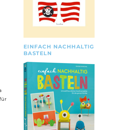
EINFACH NACHHALTIG
BASTELN
a
für