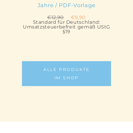
Jahre / PDF-Vorlage
Ursprünglicher
Aktueller
€
12,90
€
9,90
Preis
Preis
Standard für Deutschland:
war:
ist:
Umsatzsteuerbefreit gemäß UStG
€12,90
€9,90.
§19
ALLE PRODUKTE
IM SHOP