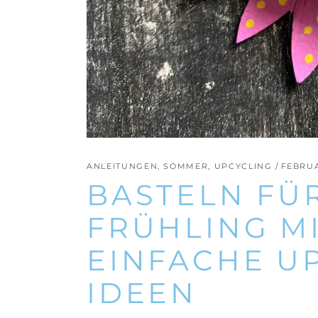
ANLEITUNGEN
,
SOMMER
,
UPCYCLING
FEBRUA
BASTELN FÜ
FRÜHLING MI
EINFACHE UP
IDEEN