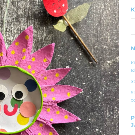
K
K
N
K
I
S
St
c
P