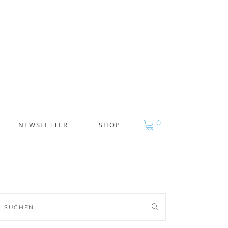
0
NEWSLETTER
SHOP
uche
ch: