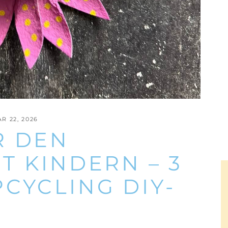
R 22, 2026
R DEN
T KINDERN – 3
CYCLING DIY-