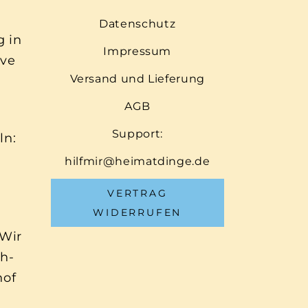
Datenschutz
g in
Impressum
ive
Versand und Lieferung
AGB
Support:
ln:
hilfmir@heimatdinge.de
VERTRAG
WIDERRUFEN
 Wir
ch-
hof