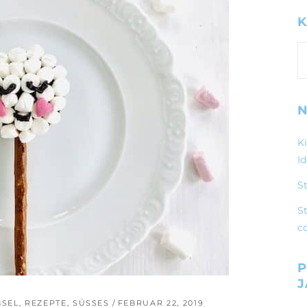
K
K
N
K
I
S
St
c
P
BSEL
,
REZEPTE
,
SÜSSES
FEBRUAR 22, 2019