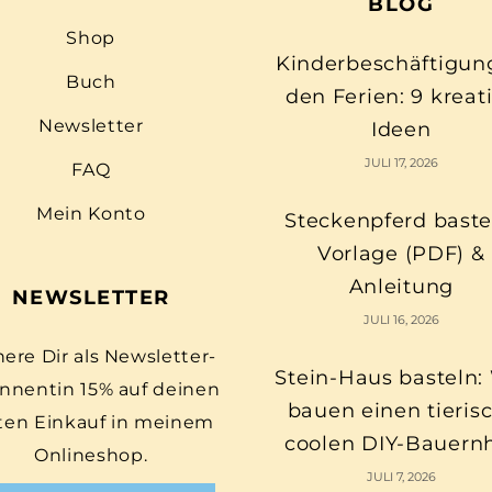
BLOG
Shop
Kinderbeschäftigun
Buch
den Ferien: 9 kreat
Newsletter
Ideen
JULI 17, 2026
FAQ
Mein Konto
Steckenpferd baste
Vorlage (PDF) &
Anleitung
NEWSLETTER
JULI 16, 2026
here Dir als Newsletter-
Stein-Haus basteln:
nnentin 15% auf deinen
bauen einen tieris
ten Einkauf in meinem
coolen DIY-Bauern
Onlineshop.
JULI 7, 2026