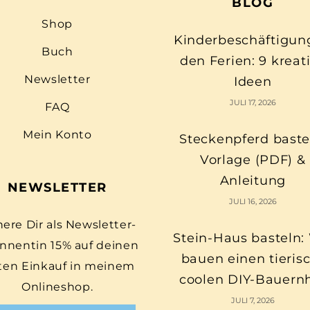
BLOG
Shop
Kinderbeschäftigun
Buch
den Ferien: 9 kreat
Newsletter
Ideen
JULI 17, 2026
FAQ
Mein Konto
Steckenpferd baste
Vorlage (PDF) &
Anleitung
NEWSLETTER
JULI 16, 2026
here Dir als Newsletter-
Stein-Haus basteln:
nnentin 15% auf deinen
bauen einen tieris
ten Einkauf in meinem
coolen DIY-Bauern
Onlineshop.
JULI 7, 2026