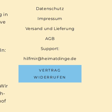
Datenschutz
g in
Impressum
ive
Versand und Lieferung
AGB
Support:
ln:
hilfmir@heimatdinge.de
VERTRAG
WIDERRUFEN
 Wir
ch-
hof