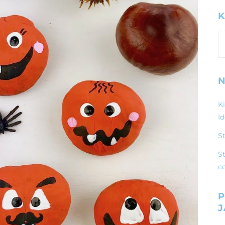
K
K
N
K
I
S
St
c
P