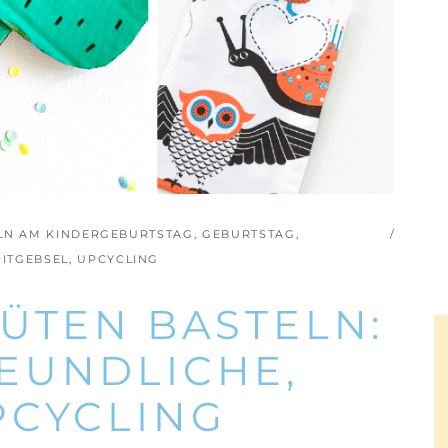
LN AM KINDERGEBURTSTAG
,
GEBURTSTAG
,
ITGEBSEL
,
UPCYCLING
ÜTEN BASTELN:
EUNDLICHE,
PCYCLING