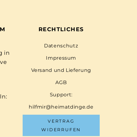
EM
RECHTLICHES
Datenschutz
g in
Impressum
ive
Versand und Lieferung
AGB
Support:
ln:
hilfmir@heimatdinge.de
VERTRAG
WIDERRUFEN