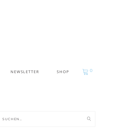
0
NEWSLETTER
SHOP
uche
ch: