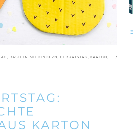
TAG
,
BASTELN MIT KINDERN
,
GEBURTSTAG
,
KARTON
,
RTSTAG:
CHTE
AUS KARTON