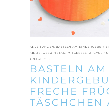
ANLEITUNGEN
,
BASTELN AM KINDERGEBURTS
KINDERGEBURTSTAG
,
MITGEBSEL
,
UPCYCLING
JULI 31, 2019
BASTELN AM
KINDERGEBU
FRECHE FRÜ
TÄSCHCHEN 