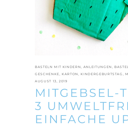
BASTELN MIT KINDERN
,
ANLEITUNGEN
,
BASTE
GESCHENKE
,
KARTON
,
KINDERGEBURTSTAG
,
M
AUGUST 13, 2019
MITGEBSEL-T
3 UMWELTFR
EINFACHE U