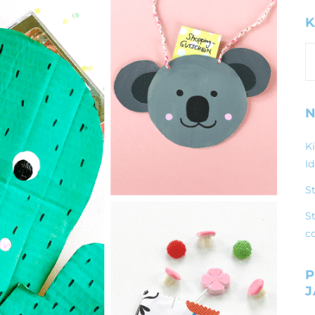
K
K
N
K
I
S
St
c
P