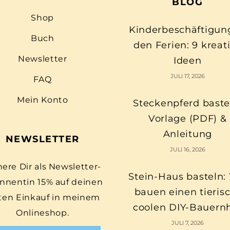
BLOG
Shop
Kinderbeschäftigun
Buch
den Ferien: 9 kreat
Newsletter
Ideen
JULI 17, 2026
FAQ
Mein Konto
Steckenpferd baste
Vorlage (PDF) &
Anleitung
NEWSLETTER
JULI 16, 2026
here Dir als Newsletter-
Stein-Haus basteln:
nnentin 15% auf deinen
bauen einen tieris
ten Einkauf in meinem
coolen DIY-Bauern
Onlineshop.
JULI 7, 2026