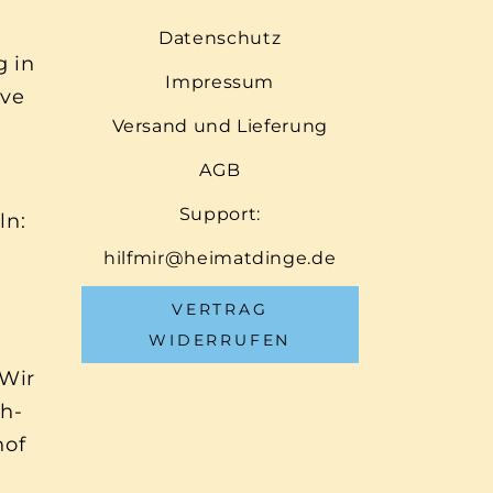
Datenschutz
g in
Impressum
ive
Versand und Lieferung
AGB
Support:
ln:
hilfmir@heimatdinge.de
VERTRAG
WIDERRUFEN
 Wir
ch-
hof