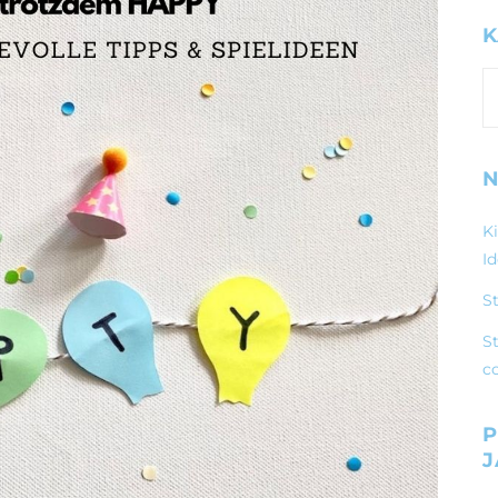
K
K
N
K
I
S
St
c
P