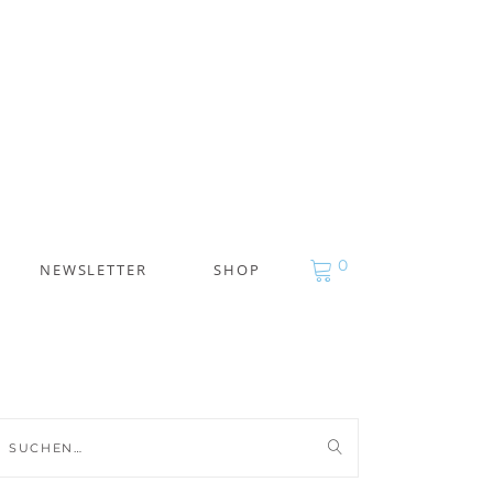
0
NEWSLETTER
SHOP
uche
ch: