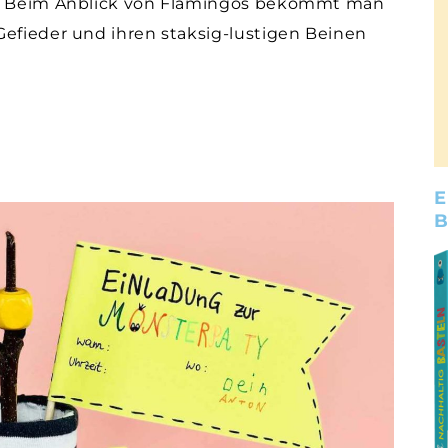
st. Beim Anblick von Flamingos bekommt man
Gefieder und ihren staksig-lustigen Beinen
E