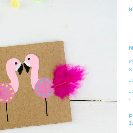
K
K
N
K
I
S
St
c
P