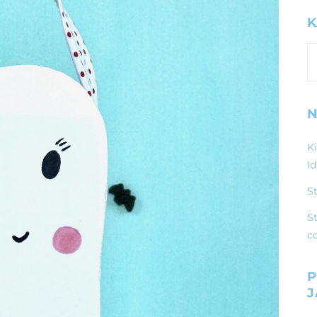
K
K
N
K
I
S
St
c
P