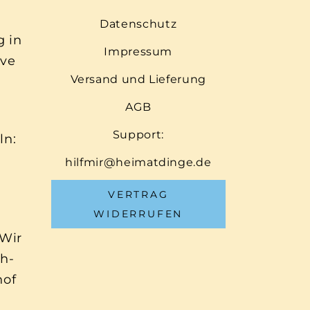
Datenschutz
g in
Impressum
ive
Versand und Lieferung
AGB
Support:
ln:
hilfmir@heimatdinge.de
VERTRAG
WIDERRUFEN
 Wir
ch-
hof