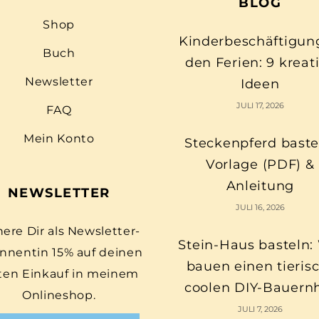
BLOG
Shop
Kinderbeschäftigun
Buch
den Ferien: 9 kreat
Newsletter
Ideen
JULI 17, 2026
FAQ
Mein Konto
Steckenpferd baste
Vorlage (PDF) &
Anleitung
NEWSLETTER
JULI 16, 2026
here Dir als Newsletter-
Stein-Haus basteln:
nnentin 15% auf deinen
bauen einen tieris
ten Einkauf in meinem
coolen DIY-Bauern
Onlineshop.
JULI 7, 2026