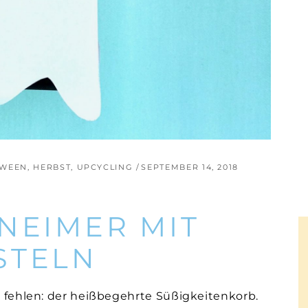
OWEEN
,
HERBST
,
UPCYCLING
SEPTEMBER 14, 2018
EIMER MIT K
STELN
t fehlen: der heißbegehrte Süßigkeitenkorb.