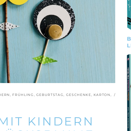
B
L
NDERN
,
FRÜHLING
,
GEBURTSTAG
,
GESCHENKE
,
KARTON
,
MIT KINDERN