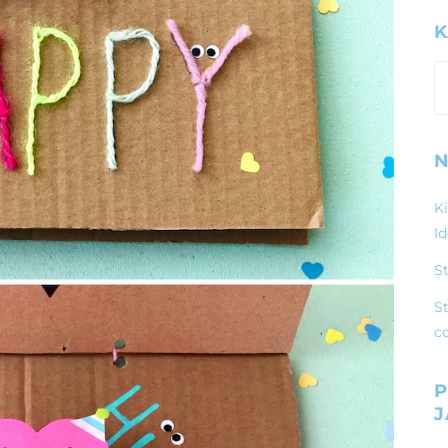
K
K
N
K
I
S
St
c
P