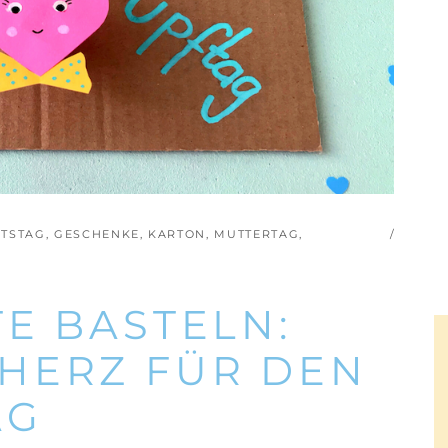
TSTAG
,
GESCHENKE
,
KARTON
,
MUTTERTAG
,
E BASTELN:
HERZ FÜR DEN
AG