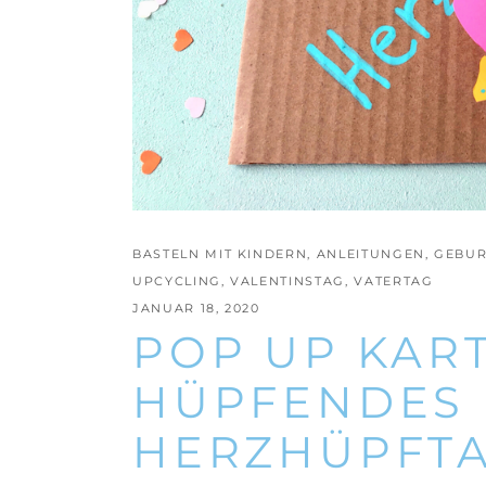
BASTELN MIT KINDERN
,
ANLEITUNGEN
,
GEBUR
UPCYCLING
,
VALENTINSTAG
,
VATERTAG
JANUAR 18, 2020
POP UP KART
HÜPFENDES 
HERZHÜPFT