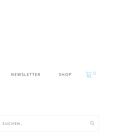
0
NEWSLETTER
SHOP
uche
ch: