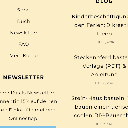
BLOG
Shop
Kinderbeschäftigun
Buch
den Ferien: 9 kreat
Newsletter
Ideen
JULI 17, 2026
FAQ
Mein Konto
Steckenpferd baste
Vorlage (PDF) &
Anleitung
NEWSLETTER
JULI 16, 2026
here Dir als Newsletter-
Stein-Haus basteln:
nnentin 15% auf deinen
bauen einen tieris
ten Einkauf in meinem
coolen DIY-Bauern
Onlineshop.
JULI 7, 2026