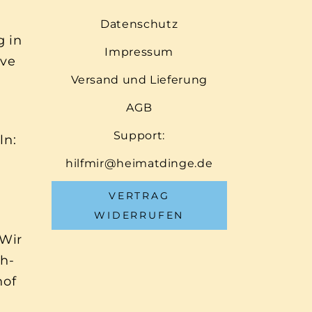
Datenschutz
g in
Impressum
ive
Versand und Lieferung
AGB
Support:
ln:
hilfmir@heimatdinge.de
VERTRAG
WIDERRUFEN
 Wir
ch-
hof