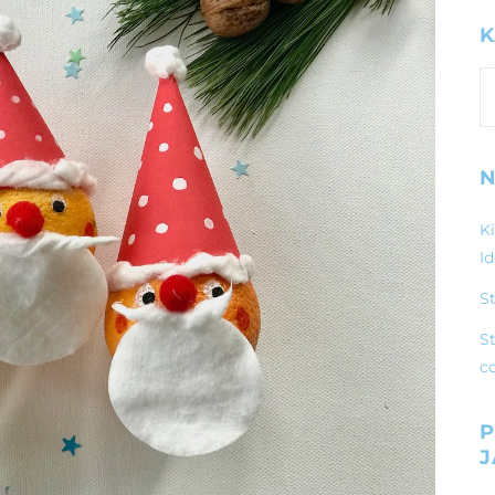
K
K
N
K
I
S
St
c
P