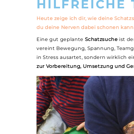
HILFREICHE
Heute zeige ich dir, wie deine Schatz
du deine Nerven dabei schonen kann
Eine gut geplante
Schatzsuche
ist d
vereint Bewegung, Spannung, Teamgei
in Stress ausartet, sondern wirklich ein
zur Vorbereitung, Umsetzung und Ge