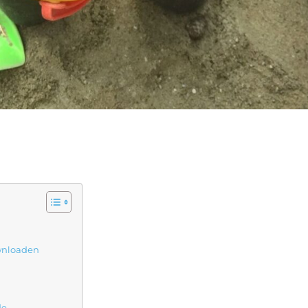
ownloaden
de