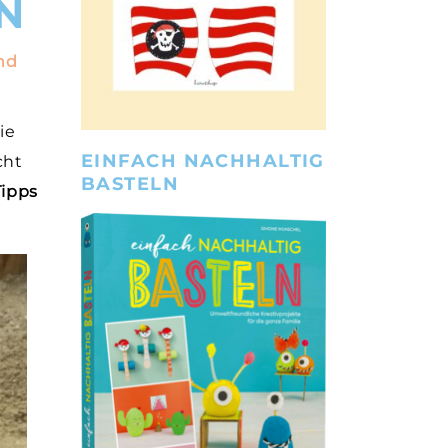
N
und
Sie
EINFACH NACHHALTIG
cht
BASTELN
Tipps