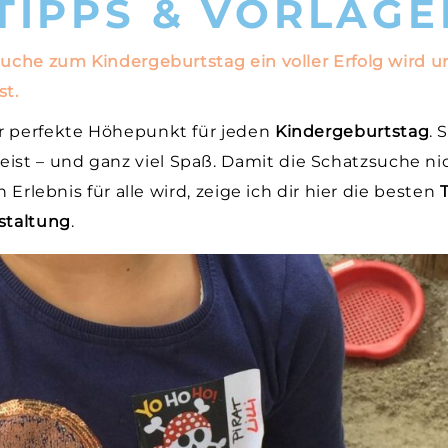
 TIPPS & VORLAGE
suche zum Kindergeburtstag ein voller Erfolg wird 
st.
er perfekte Höhepunkt für jeden
Kindergeburtstag
. 
st – und ganz viel Spaß. Damit die Schatzsuche ni
 Erlebnis für alle wird, zeige ich dir hier die besten
staltung
.