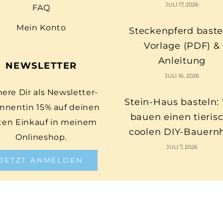
JULI 17, 2026
FAQ
Mein Konto
Steckenpferd baste
Vorlage (PDF) &
Anleitung
NEWSLETTER
JULI 16, 2026
here Dir als Newsletter-
Stein-Haus basteln:
nnentin 15% auf deinen
bauen einen tieris
ten Einkauf in meinem
coolen DIY-Bauern
Onlineshop.
JULI 7, 2026
JETZT ANMELDEN