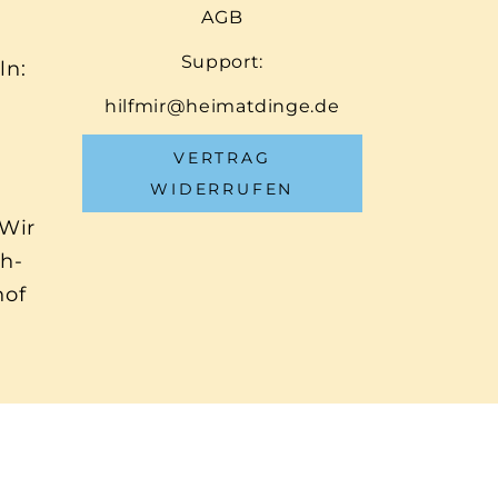
AGB
Support:
ln:
hilfmir@heimatdinge.de
VERTRAG
WIDERRUFEN
 Wir
ch-
hof