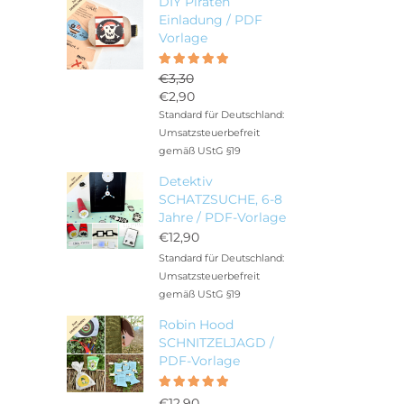
DIY Piraten
Einladung / PDF
Vorlage
Bewertet
5.00
€
3,30
mit
Ursprünglicher
€
2,90
von 5
Preis
Aktueller
Standard für Deutschland:
war:
Preis
Umsatzsteuerbefreit
€3,30
ist:
gemäß UStG §19
€2,90.
Detektiv
SCHATZSUCHE, 6-8
Jahre / PDF-Vorlage
€
12,90
Standard für Deutschland:
Umsatzsteuerbefreit
gemäß UStG §19
Robin Hood
SCHNITZELJAGD /
PDF-Vorlage
Bewertet
5.00
mit
€
12,90