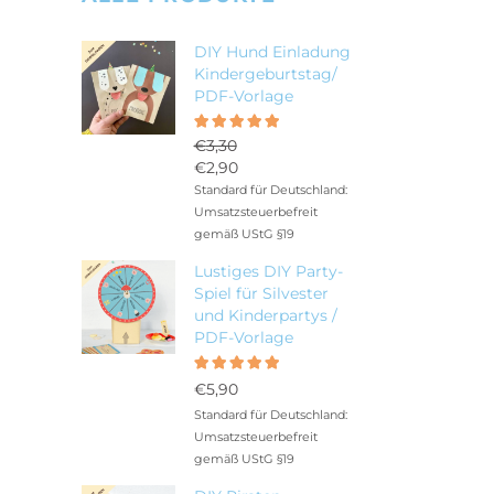
DIY Hund Einladung
Kindergeburtstag/
PDF-Vorlage
Bewertet
5.00
€
3,30
mit
Ursprünglicher
€
2,90
von 5
Preis
Aktueller
Standard für Deutschland:
war:
Preis
Umsatzsteuerbefreit
€3,30
ist:
gemäß UStG §19
€2,90.
Lustiges DIY Party-
Spiel für Silvester
und Kinderpartys /
PDF-Vorlage
Bewertet
5.00
mit
€
5,90
von 5
Standard für Deutschland:
Umsatzsteuerbefreit
gemäß UStG §19