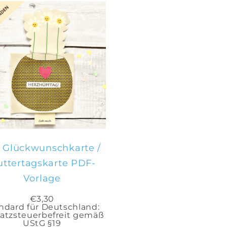
IN DEN
WARENKORB
 Glückwunschkarte /
ttertagskarte PDF-
Vorlage
€
3,30
ndard für Deutschland:
tzsteuerbefreit gemäß
UStG §19