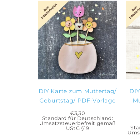
IN DEN
WARENKORB
DIY Karte zum Muttertag/
DIY
Geburtstag/ PDF-Vorlage
Mu
€
3,30
Standard für Deutschland:
Umsatzsteuerbefreit gemäß
Sta
UStG §19
Umsa