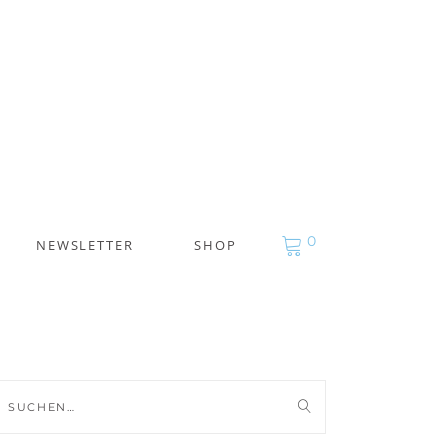
0
NEWSLETTER
SHOP
uche
ch: