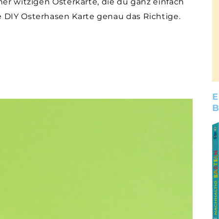
ner witzigen Osterkarte, die du ganz einfach
 DIY Osterhasen Karte genau das Richtige.
E