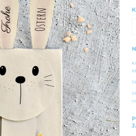
K
K
N
K
I
S
St
c
P