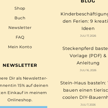
BLOG
Shop
Kinderbeschäftigun
Buch
den Ferien: 9 kreat
Newsletter
Ideen
JULI 17, 2026
FAQ
Mein Konto
Steckenpferd baste
Vorlage (PDF) &
Anleitung
NEWSLETTER
JULI 16, 2026
here Dir als Newsletter-
Stein-Haus basteln:
nnentin 15% auf deinen
bauen einen tieris
ten Einkauf in meinem
coolen DIY-Bauern
Onlineshop.
JULI 7, 2026