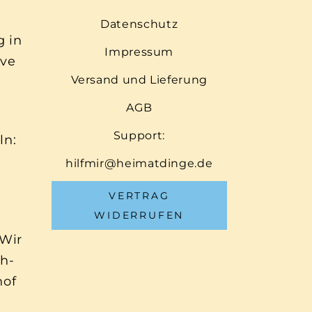
Datenschutz
g in
Impressum
ive
Versand und Lieferung
AGB
Support:
ln:
hilfmir@heimatdinge.de
VERTRAG
WIDERRUFEN
 Wir
ch-
hof