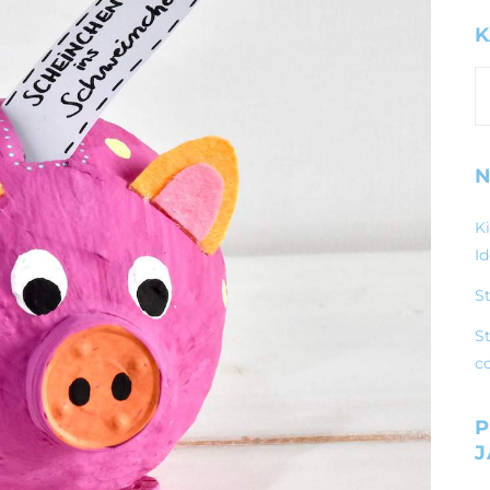
K
K
N
K
I
S
St
c
P