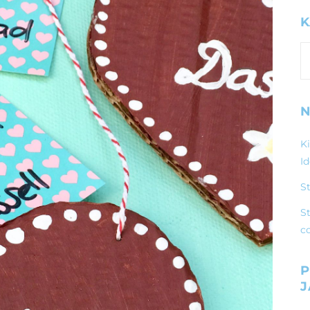
K
K
N
K
I
S
St
c
P