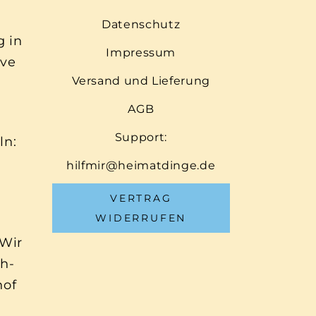
Datenschutz
g in
Impressum
ive
Versand und Lieferung
AGB
Support:
ln:
hilfmir@heimatdinge.de
VERTRAG
WIDERRUFEN
 Wir
ch-
hof