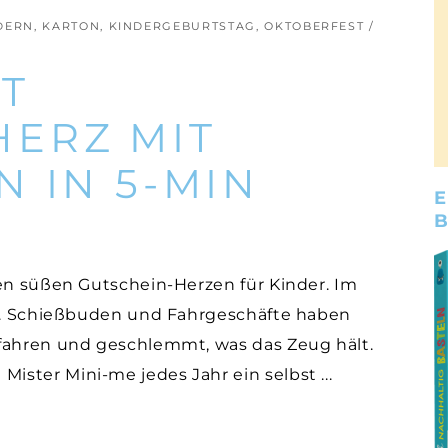
NDERN
,
KARTON
,
KINDERGEBURTSTAG
,
OKTOBERFEST
T
ERZ MIT
 IN 5-MIN
E
sen süßen Gutschein-Herzen für Kinder. Im
it. Schießbuden und Fahrgeschäfte haben
efahren und geschlemmt, was das Zeug hält.
ister Mini-me jedes Jahr ein selbst