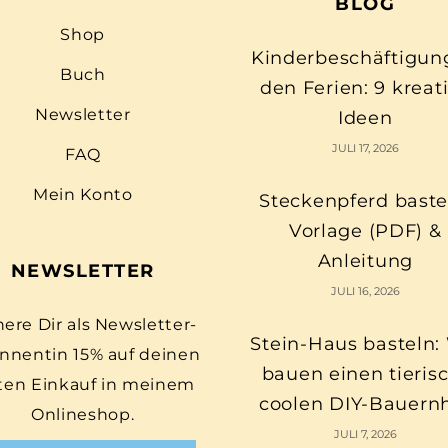
BLOG
Shop
Kinderbeschäftigun
Buch
den Ferien: 9 kreat
Newsletter
Ideen
JULI 17, 2026
FAQ
Mein Konto
Steckenpferd baste
Vorlage (PDF) &
Anleitung
NEWSLETTER
JULI 16, 2026
here Dir als Newsletter-
Stein-Haus basteln:
nnentin 15% auf deinen
bauen einen tieris
ten Einkauf in meinem
coolen DIY-Bauern
Onlineshop.
JULI 7, 2026