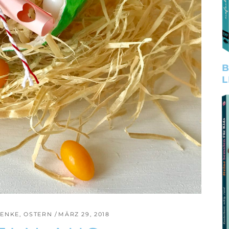
B
L
ENKE
,
OSTERN
MÄRZ 29, 2018