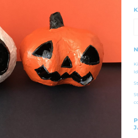
K
K
N
K
I
S
St
c
P