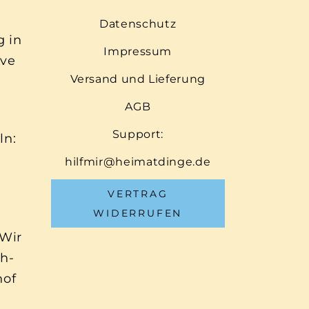
Datenschutz
g in
Impressum
ive
Versand und Lieferung
AGB
Support:
ln:
hilfmir@heimatdinge.de
VERTRAG
WIDERRUFEN
 Wir
ch-
hof