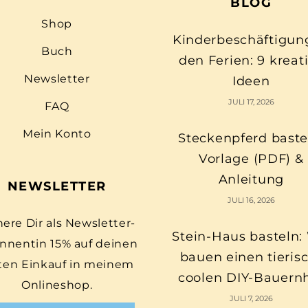
BLOG
Shop
Kinderbeschäftigun
Buch
den Ferien: 9 kreat
Newsletter
Ideen
JULI 17, 2026
FAQ
Mein Konto
Steckenpferd baste
Vorlage (PDF) &
Anleitung
NEWSLETTER
JULI 16, 2026
here Dir als Newsletter-
Stein-Haus basteln:
nnentin 15% auf deinen
bauen einen tieris
ten Einkauf in meinem
coolen DIY-Bauern
Onlineshop.
JULI 7, 2026