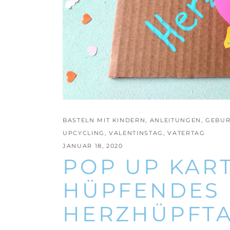
BASTELN MIT KINDERN
,
ANLEITUNGEN
,
GEBUR
UPCYCLING
,
VALENTINSTAG
,
VATERTAG
JANUAR 18, 2020
POP UP KART
HÜPFENDES 
HERZHÜPFT