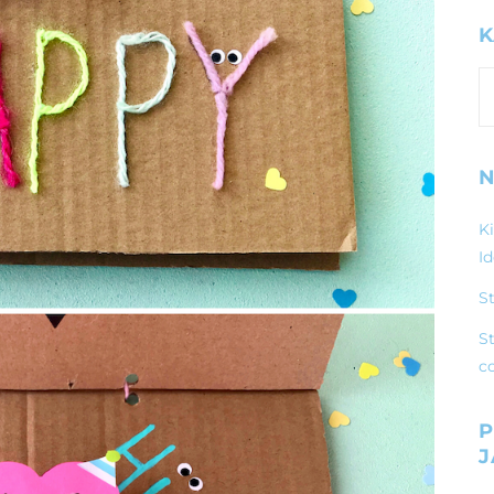
K
K
N
K
I
S
St
c
P