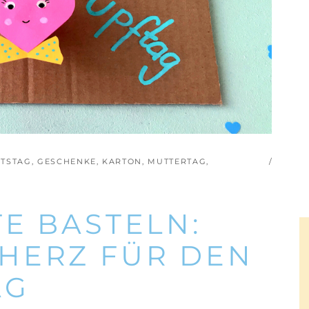
TSTAG
,
GESCHENKE
,
KARTON
,
MUTTERTAG
,
E BASTELN:
HERZ FÜR DEN
AG