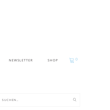
0
NEWSLETTER
SHOP
uche
ch: