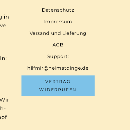
Datenschutz
g in
Impressum
ive
Versand und Lieferung
AGB
Support:
ln:
hilfmir@heimatdinge.de
VERTRAG
WIDERRUFEN
 Wir
ch-
hof