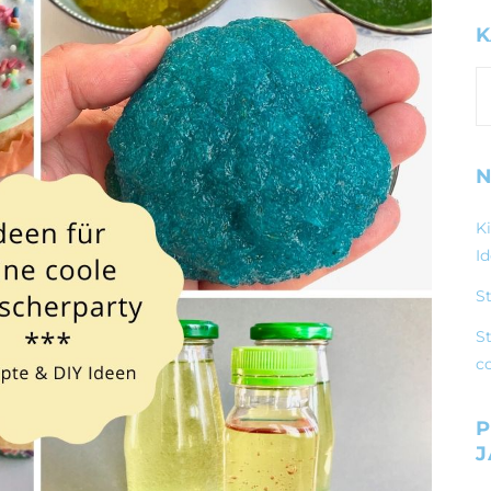
K
K
N
K
I
S
St
c
P