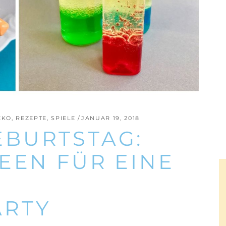
EKO
,
REZEPTE
,
SPIELE
JANUAR 19, 2018
BURTSTAG:
EEN FÜR EINE
ARTY