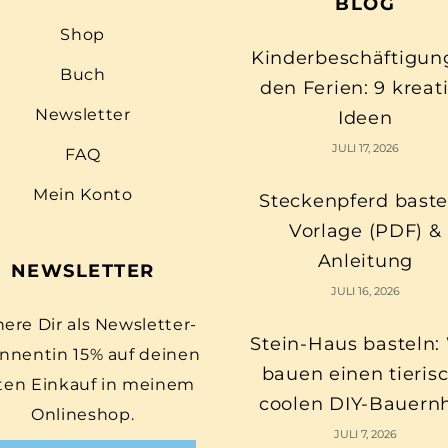
BLOG
Shop
Kinderbeschäftigun
Buch
den Ferien: 9 kreat
Newsletter
Ideen
JULI 17, 2026
FAQ
Mein Konto
Steckenpferd baste
Vorlage (PDF) &
Anleitung
NEWSLETTER
JULI 16, 2026
here Dir als Newsletter-
Stein-Haus basteln:
nnentin 15% auf deinen
bauen einen tieris
ten Einkauf in meinem
coolen DIY-Bauern
Onlineshop.
JULI 7, 2026