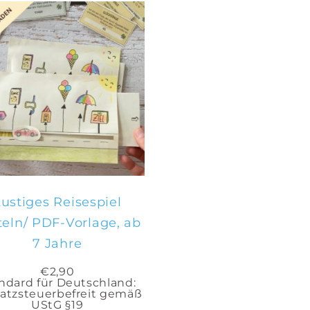
IN DEN
WARENKORB
ustiges Reisespiel
teln/ PDF-Vorlage, ab
7 Jahre
€
2,90
ndard für Deutschland:
tzsteuerbefreit gemäß
UStG §19