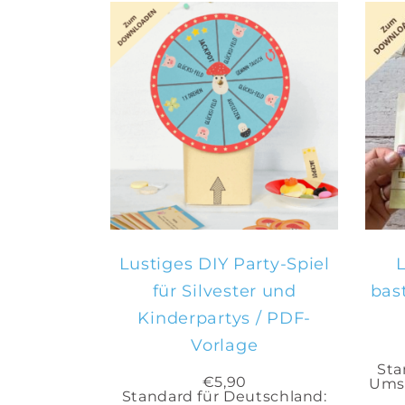
IN DEN
WARENKORB
Lustiges DIY Party-Spiel
L
für Silvester und
bas
Kinderpartys / PDF-
Vorlage
Sta
€
5,90
Umsa
Standard für Deutschland: