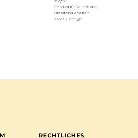
Ursprünglicher
€
2,90
Preis
Aktueller
Standard für Deutschland:
war:
Preis
Umsatzsteuerbefreit
€12,90
ist:
gemäß UStG §19
€2,90.
EM
RECHTLICHES