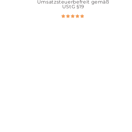
Umsatzsteuerbefreit gemäß
UStG §19
Bewertet
5.00
mit
von 5