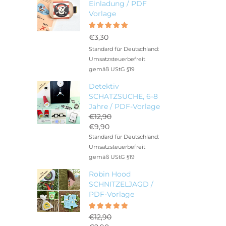
Einladung / PDF
Vorlage
Bewertet
5.00
mit
€
3,30
von 5
Standard für Deutschland:
Umsatzsteuerbefreit
gemäß UStG §19
Detektiv
SCHATZSUCHE, 6-8
Jahre / PDF-Vorlage
€
12,90
Ursprünglicher
€
9,90
Preis
Aktueller
Standard für Deutschland:
war:
Preis
Umsatzsteuerbefreit
€12,90
ist:
gemäß UStG §19
€9,90.
Robin Hood
SCHNITZELJAGD /
PDF-Vorlage
Bewertet
5.00
€
12,90
mit
von 5