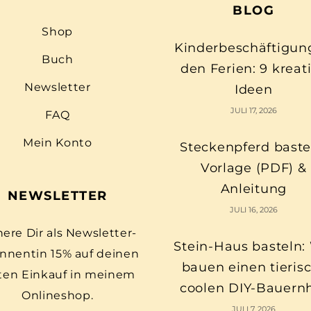
BLOG
Shop
Kinderbeschäftigun
Buch
den Ferien: 9 kreat
Newsletter
Ideen
JULI 17, 2026
FAQ
Mein Konto
Steckenpferd baste
Vorlage (PDF) &
Anleitung
NEWSLETTER
JULI 16, 2026
here Dir als Newsletter-
Stein-Haus basteln:
nnentin 15% auf deinen
bauen einen tieris
ten Einkauf in meinem
coolen DIY-Bauern
Onlineshop.
JULI 7, 2026