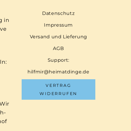
Datenschutz
g in
Impressum
ive
Versand und Lieferung
AGB
Support:
ln:
hilfmir@heimatdinge.de
VERTRAG
WIDERRUFEN
 Wir
ch-
hof