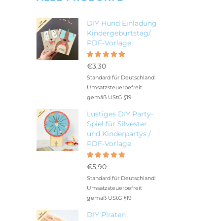
DIY Hund Einladung
Kindergeburtstag/
PDF-Vorlage
Bewertet
5.00
mit
€
3,30
von 5
Standard für Deutschland:
Umsatzsteuerbefreit
gemäß UStG §19
Lustiges DIY Party-
Spiel für Silvester
und Kinderpartys /
PDF-Vorlage
Bewertet
5.00
mit
€
5,90
von 5
Standard für Deutschland:
Umsatzsteuerbefreit
gemäß UStG §19
DIY Piraten