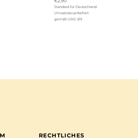
Ursprünglicher
€
2,90
Preis
Aktueller
Standard für Deutschland:
war:
Preis
Umsatzsteuerbefreit
€12,90
ist:
gemäß UStG §19
€2,90.
EM
RECHTLICHES