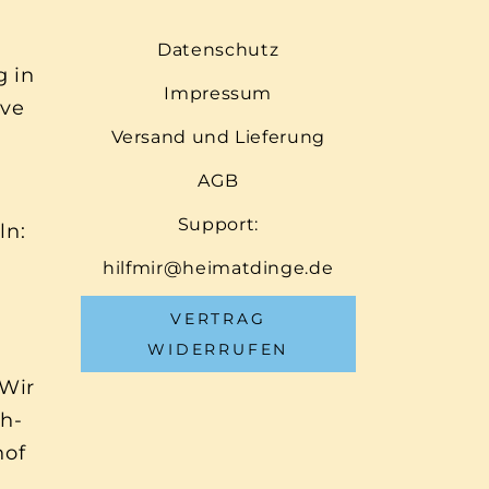
Datenschutz
g in
Impressum
ive
Versand und Lieferung
AGB
Support:
ln:
hilfmir@heimatdinge.de
VERTRAG
WIDERRUFEN
 Wir
ch-
hof