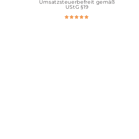
Umsatzsteuerbefreit gemäß
UStG §19
Bewertet
5.00
mit
von 5