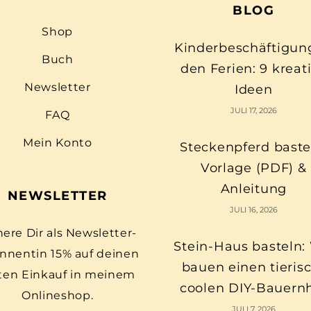
BLOG
Shop
Kinderbeschäftigun
Buch
den Ferien: 9 kreat
Newsletter
Ideen
JULI 17, 2026
FAQ
Mein Konto
Steckenpferd baste
Vorlage (PDF) &
Anleitung
NEWSLETTER
JULI 16, 2026
here Dir als Newsletter-
Stein-Haus basteln:
nnentin 15% auf deinen
bauen einen tieris
ten Einkauf in meinem
coolen DIY-Bauern
Onlineshop.
JULI 7, 2026