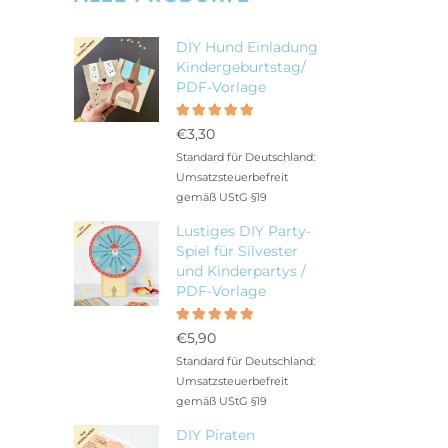
DIY Hund Einladung
Kindergeburtstag/
PDF-Vorlage
Bewertet
5.00
mit
€
3,30
von 5
Standard für Deutschland:
Umsatzsteuerbefreit
gemäß UStG §19
Lustiges DIY Party-
Spiel für Silvester
und Kinderpartys /
PDF-Vorlage
Bewertet
5.00
mit
€
5,90
von 5
Standard für Deutschland:
Umsatzsteuerbefreit
gemäß UStG §19
DIY Piraten