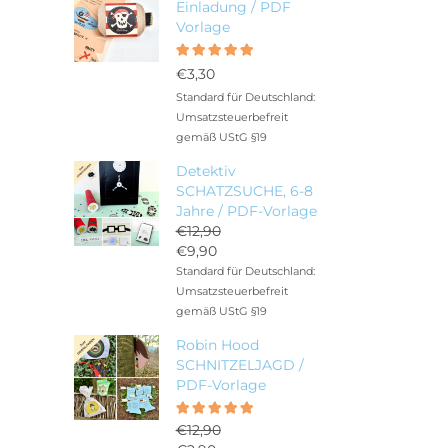
Einladung / PDF
Vorlage
Bewertet
5.00
mit
€
3,30
von 5
Standard für Deutschland:
Umsatzsteuerbefreit
gemäß UStG §19
Detektiv
SCHATZSUCHE, 6-8
Jahre / PDF-Vorlage
€
12,90
Ursprünglicher
€
9,90
Preis
Aktueller
Standard für Deutschland:
war:
Preis
Umsatzsteuerbefreit
€12,90
ist:
gemäß UStG §19
€9,90.
Robin Hood
SCHNITZELJAGD /
PDF-Vorlage
Bewertet
5.00
€
12,90
mit
von 5