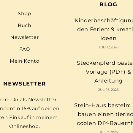
BLOG
Shop
Kinderbeschäftigun
Buch
den Ferien: 9 kreat
Newsletter
Ideen
JULI 17, 2026
FAQ
Mein Konto
Steckenpferd baste
Vorlage (PDF) &
Anleitung
NEWSLETTER
JULI 16, 2026
here Dir als Newsletter-
Stein-Haus basteln:
nnentin 15% auf deinen
bauen einen tieris
ten Einkauf in meinem
coolen DIY-Bauern
Onlineshop.
JULI 7, 2026