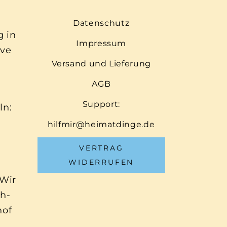
Datenschutz
g in
Impressum
ive
Versand und Lieferung
AGB
Support:
ln:
hilfmir@heimatdinge.de
VERTRAG
WIDERRUFEN
 Wir
ch-
hof