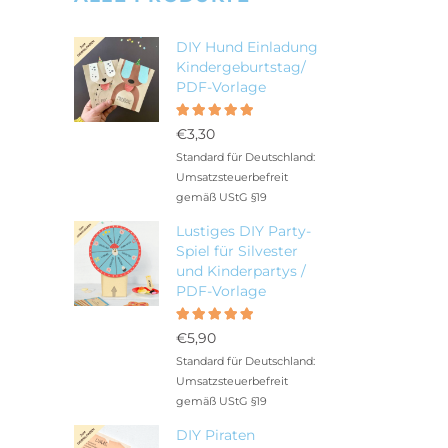
DIY Hund Einladung
Kindergeburtstag/
PDF-Vorlage
Bewertet
5.00
mit
€
3,30
von 5
Standard für Deutschland:
Umsatzsteuerbefreit
gemäß UStG §19
Lustiges DIY Party-
Spiel für Silvester
und Kinderpartys /
PDF-Vorlage
Bewertet
5.00
mit
€
5,90
von 5
Standard für Deutschland:
Umsatzsteuerbefreit
gemäß UStG §19
DIY Piraten