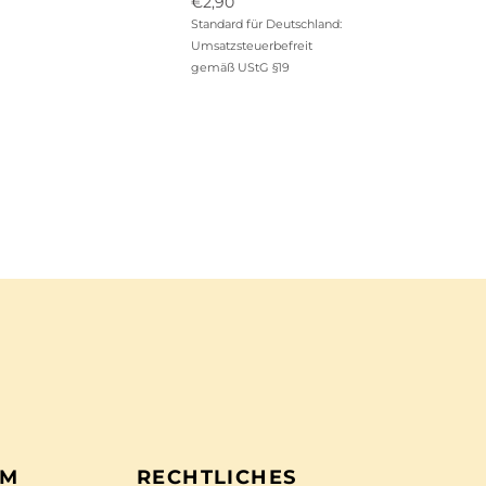
Ursprünglicher
€
2,90
Preis
Aktueller
Standard für Deutschland:
war:
Preis
Umsatzsteuerbefreit
€12,90
ist:
gemäß UStG §19
€2,90.
EM
RECHTLICHES