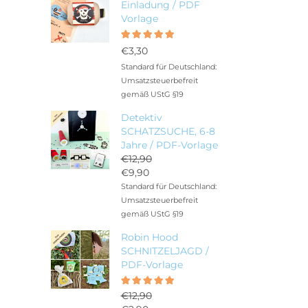
Einladung / PDF
Vorlage
Bewertet
5.00
mit
€
3,30
von 5
Standard für Deutschland:
Umsatzsteuerbefreit
gemäß UStG §19
Detektiv
SCHATZSUCHE, 6-8
Jahre / PDF-Vorlage
€
12,90
Ursprünglicher
€
9,90
Preis
Aktueller
Standard für Deutschland:
war:
Preis
Umsatzsteuerbefreit
€12,90
ist:
gemäß UStG §19
€9,90.
Robin Hood
SCHNITZELJAGD /
PDF-Vorlage
Bewertet
5.00
€
12,90
mit
von 5