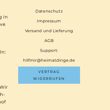
Datenschutz
g in
Impressum
ive
Versand und Lieferung
AGB
Support:
ln:
hilfmir@heimatdinge.de
VERTRAG
WIDERRUFEN
 Wir
ch-
hof