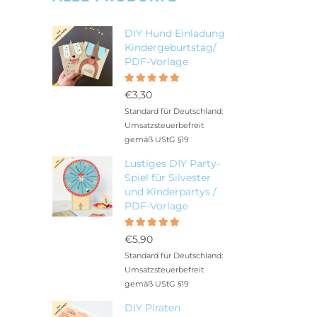
DIY Hund Einladung
Kindergeburtstag/
PDF-Vorlage
Bewertet
5.00
mit
€
3,30
von 5
Standard für Deutschland:
Umsatzsteuerbefreit
gemäß UStG §19
Lustiges DIY Party-
Spiel für Silvester
und Kinderpartys /
PDF-Vorlage
Bewertet
5.00
mit
€
5,90
von 5
Standard für Deutschland:
Umsatzsteuerbefreit
gemäß UStG §19
DIY Piraten