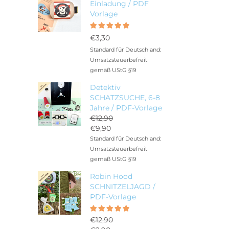
Einladung / PDF
Vorlage
Bewertet
5.00
mit
€
3,30
von 5
Standard für Deutschland:
Umsatzsteuerbefreit
gemäß UStG §19
Detektiv
SCHATZSUCHE, 6-8
Jahre / PDF-Vorlage
€
12,90
Ursprünglicher
€
9,90
Preis
Aktueller
Standard für Deutschland:
war:
Preis
Umsatzsteuerbefreit
€12,90
ist:
gemäß UStG §19
€9,90.
Robin Hood
SCHNITZELJAGD /
PDF-Vorlage
Bewertet
5.00
€
12,90
mit
von 5