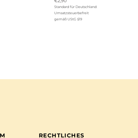
Ursprünglicher
€
2,90
Preis
Aktueller
Standard für Deutschland:
war:
Preis
Umsatzsteuerbefreit
€12,90
ist:
gemäß UStG §19
€2,90.
EM
RECHTLICHES