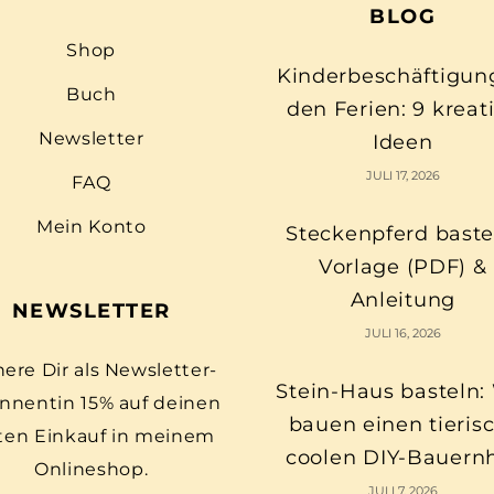
BLOG
Shop
Kinderbeschäftigun
Buch
den Ferien: 9 kreat
Newsletter
Ideen
JULI 17, 2026
FAQ
Mein Konto
Steckenpferd baste
Vorlage (PDF) &
Anleitung
NEWSLETTER
JULI 16, 2026
here Dir als Newsletter-
Stein-Haus basteln:
nnentin 15% auf deinen
bauen einen tieris
ten Einkauf in meinem
coolen DIY-Bauern
Onlineshop.
JULI 7, 2026