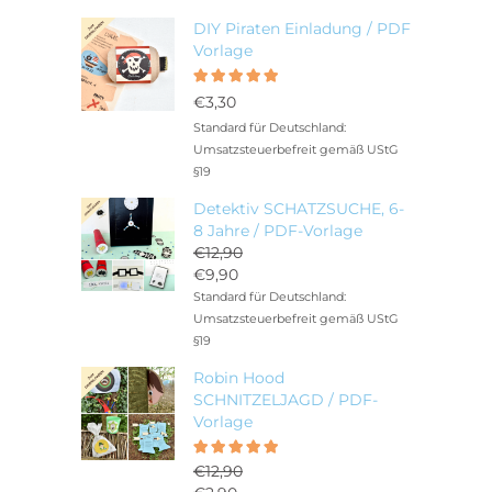
DIY Piraten Einladung / PDF
Vorlage
Bewertet
5.00
mit
€
3,30
von 5
Standard für Deutschland:
Umsatzsteuerbefreit gemäß UStG
§19
Detektiv SCHATZSUCHE, 6-
8 Jahre / PDF-Vorlage
€
12,90
Ursprünglicher
€
9,90
Preis
Aktueller
Standard für Deutschland:
war:
Preis
Umsatzsteuerbefreit gemäß UStG
€12,90
ist:
§19
€9,90.
Robin Hood
SCHNITZELJAGD / PDF-
Vorlage
Bewertet
5.00
€
12,90
mit
von 5