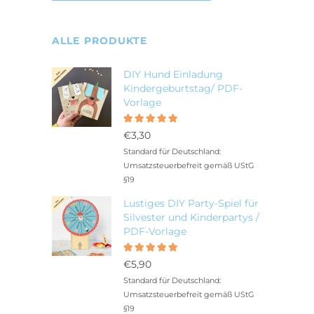
ALLE PRODUKTE
DIY Hund Einladung
Kindergeburtstag/ PDF-
Vorlage
Bewertet
5.00
mit
€
3,30
von 5
Standard für Deutschland:
Umsatzsteuerbefreit gemäß UStG
§19
Lustiges DIY Party-Spiel für
Silvester und Kinderpartys /
PDF-Vorlage
Bewertet
5.00
mit
€
5,90
von 5
Standard für Deutschland:
Umsatzsteuerbefreit gemäß UStG
§19